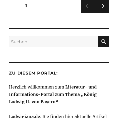
h
Seitennummerierung
SEITE
1
Li
NÄC
der
st
HSTE
SEIT
Beiträge
E
SU
Suchen
nach:
ZU DIESEM PORTAL:
Herzlich willkommen zum
Literatur- und
Informations-Portal zum Thema „König
Ludwig II. von Bayern“
.
Ludwigiana.de
; Sie finden hier aktuelle Artikel