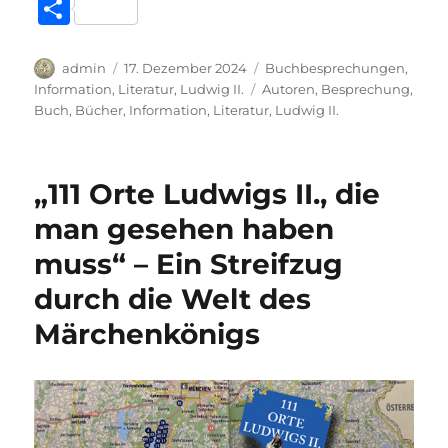
c
it
at
a
e
k
ss
T
e
te
s
z
g
e
e
ei
b
r
A
o
r
d
n
le
Autor
Veröffentlicht
Kategorien
admin
17. Dezember 2024
Buchbesprechungen
,
o
p
n
a
I
g
am
Schlagwörter
Information
,
Literatur
,
Ludwig II.
Autoren
,
Besprechung
,
n
Buch
,
Bücher
,
Information
,
Literatur
,
Ludwig II.
o
p
W
m
n
er
k
is
h
„111 Orte Ludwigs II., die
Li
man gesehen haben
st
muss“ – Ein Streifzug
durch die Welt des
Märchenkönigs