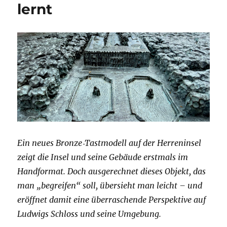
lernt
Ein neues Bronze
‑
Tastmodell auf der Herreninsel
zeigt die Insel und seine Geb
ä
ude erstmals im
Handformat. Doch ausgerechnet dieses Objekt, das
man
„
begreifen
“
soll,
ü
bersieht man leicht
–
und
er
ö
ffnet damit eine
ü
berraschende Perspektive auf
Ludwigs Schloss und seine Umgebung.