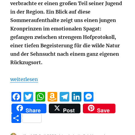
verbrachte er einen großen Teil seiner Jugend
in der Region. Ein Blick auf diese
Sommeraufenthalte zeigt uns einen jungen
Kronprinzen im emotionalen Spagat:
gefangen zwischen strengem Hofprotokoll,
einer tiefen Begeisterung für die wilde Natur
und der Sehnsucht nach einem ganz eigenen
Rückzugsort.
„Die vergessene Villa der Königskinder: auf Ludwig
weiterlesen
F
T
W
A
T
Li
M
a
w
h
m
el
n
e
Share
Post
Save
c
it
at
a
e
k
ss
T
e
te
s
z
g
e
e
ei