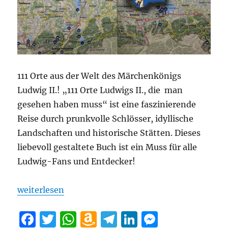
111 Orte aus der Welt des Märchenkönigs
Ludwig II.! „111 Orte Ludwigs II., die man
gesehen haben muss“ ist eine faszinierende
Reise durch prunkvolle Schlösser, idyllische
Landschaften und historische Stätten. Dieses
liebevoll gestaltete Buch ist ein Muss für alle
Ludwig-Fans und Entdecker!
„„111 Orte Ludwigs II., die man gesehen haben muss
weiterlesen
F
T
W
A
T
Li
M