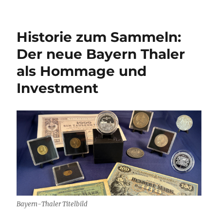
o
p
n
a
I
g
n
o
p
W
m
n
er
k
is
Historie zum Sammeln:
h
Der neue Bayern Thaler
Li
als Hommage und
st
Investment
Bayern-Thaler Titelbild