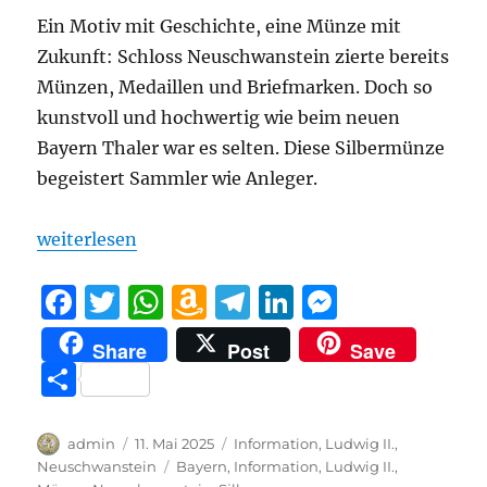
Ein Motiv mit Geschichte, eine Münze mit
Zukunft: Schloss Neuschwanstein zierte bereits
Münzen, Medaillen und Briefmarken. Doch so
kunstvoll und hochwertig wie beim neuen
Bayern Thaler war es selten. Diese Silbermünze
begeistert Sammler wie Anleger.
„Historie zum Sammeln: Der neue Bayern Thaler 
weiterlesen
F
T
W
A
T
Li
M
a
w
h
m
el
n
e
Share
Post
Save
c
it
at
a
e
k
ss
T
e
te
s
z
g
e
e
ei
b
r
A
o
r
d
n
le
Autor
Veröffentlicht
Kategorien
admin
11. Mai 2025
Information
,
Ludwig II.
,
o
p
n
a
I
g
am
Schlagwörter
Neuschwanstein
Bayern
,
Information
,
Ludwig II.
,
n