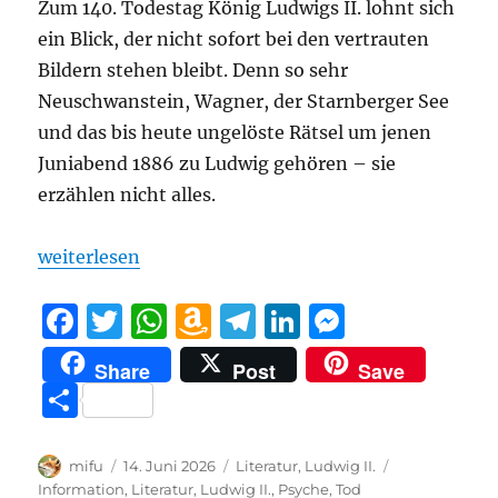
Zum 140. Todestag König Ludwigs II. lohnt sich
ein Blick, der nicht sofort bei den vertrauten
Bildern stehen bleibt. Denn so sehr
Neuschwanstein, Wagner, der Starnberger See
und das bis heute ungelöste Rätsel um jenen
Juniabend 1886 zu Ludwig gehören – sie
erzählen nicht alles.
„Das Gitter vor dem Mythos“
weiterlesen
F
T
W
A
T
Li
M
a
w
h
m
el
n
e
Share
Post
Save
c
it
at
a
e
k
ss
T
e
te
s
z
g
e
e
ei
b
r
A
o
r
d
n
le
Autor
Veröffentlicht
Kategorien
Schlagwörter
mifu
14. Juni 2026
Literatur
,
Ludwig II.
am
Information
,
Literatur
,
Ludwig II.
,
Psyche
,
Tod