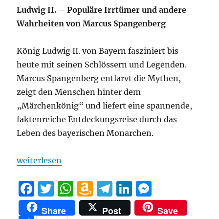
Ludwig II. – Populäre Irrtümer und andere
Wahrheiten von Marcus Spangenberg
König Ludwig II. von Bayern fasziniert bis
heute mit seinen Schlössern und Legenden.
Marcus Spangenberg entlarvt die Mythen,
zeigt den Menschen hinter dem
„Märchenkönig“ und liefert eine spannende,
faktenreiche Entdeckungsreise durch das
Leben des bayerischen Monarchen.
„König Ludwig II. ohne Kitsch: Ein Meisterwerk de
weiterlesen
F
T
W
A
T
Li
M
a
w
h
m
el
n
e
Share
Post
Save