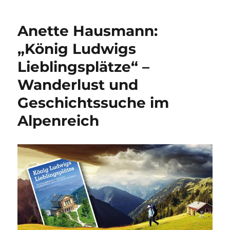
k
is
h
Anette Hausmann:
Li
„König Ludwigs
st
Lieblingsplätze“ –
Wanderlust und
Geschichtssuche im
Alpenreich