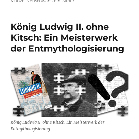
Münze
,
Neuschwanstein
,
Silber
o
p
W
m
n
er
k
is
h
König Ludwig II. ohne
Li
Kitsch: Ein Meisterwerk
st
der Entmythologisierung
König Ludwig II. ohne Kitsch: Ein Meisterwerk der
Entmythologisierung