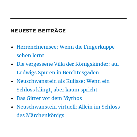
e
te
s
z
g
e
e
ei
b
r
A
o
r
d
n
le
o
p
n
a
I
g
n
o
p
W
m
n
er
NEUESTE BEITRÄGE
k
is
Herrenchiemsee: Wenn die Fingerkuppe
h
sehen lernt
Li
Die vergessene Villa der Königskinder: auf
st
Ludwigs Spuren in Berchtesgaden
Neuschwanstein als Kulisse: Wenn ein
Schloss klingt, aber kaum spricht
Das Gitter vor dem Mythos
Neuschwanstein virtuell: Allein im Schloss
des Märchenkönigs