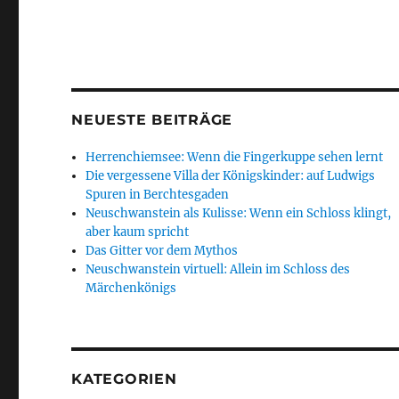
c
it
at
a
e
k
ss
e
te
s
z
g
e
e
b
r
A
o
r
d
n
o
p
n
a
I
g
NEUESTE BEITRÄGE
o
p
W
m
n
er
Herrenchiemsee: Wenn die Fingerkuppe sehen lernt
k
is
Die vergessene Villa der Königskinder: auf Ludwigs
h
Spuren in Berchtesgaden
Neuschwanstein als Kulisse: Wenn ein Schloss klingt,
Li
aber kaum spricht
st
Das Gitter vor dem Mythos
Neuschwanstein virtuell: Allein im Schloss des
Märchenkönigs
KATEGORIEN