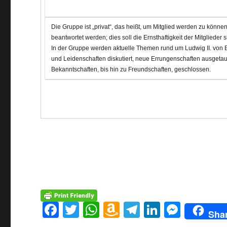
Die Gruppe ist „privat“, das heißt, um Mitglied werden zu könn
beantwortet werden; dies soll die Ernsthaftigkeit der Mitglieder s
In der Gruppe werden aktuelle Themen rund um Ludwig II. von 
und Leidenschaften diskutiert, neue Errungenschaften ausgeta
Bekanntschaften, bis hin zu Freundschaften, geschlossen.
F
T
W
A
T
Li
M
Sha
a
w
h
m
el
n
e