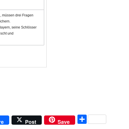
en, müssen drei Fragen
ichern.
Bayern, seine Schlösser
uscht und
T
re
Post
Save
ei