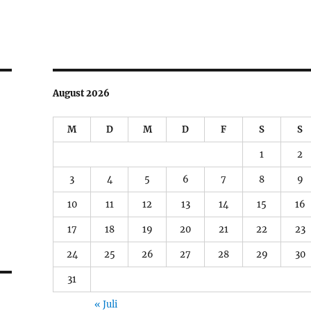
le
n
August 2026
M
D
M
D
F
S
S
1
2
3
4
5
6
7
8
9
10
11
12
13
14
15
16
17
18
19
20
21
22
23
24
25
26
27
28
29
30
31
« Juli