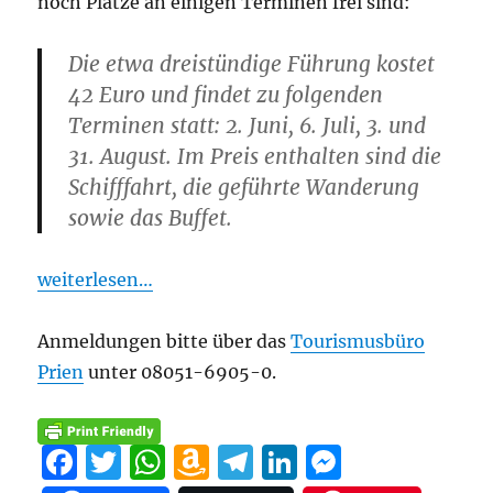
noch Plätze an einigen Terminen frei sind:
Die etwa dreistündige Führung kostet
42 Euro und findet zu folgenden
Terminen statt: 2. Juni, 6. Juli, 3. und
31. August. Im Preis enthalten sind die
Schifffahrt, die geführte Wanderung
sowie das Buffet.
weiterlesen…
Anmeldungen bitte über das
Tourismusbüro
Prien
unter 08051-6905-0.
F
T
W
A
T
Li
M