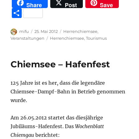
a
w
h
m
el
n
e
Share
Post
Save
c
it
at
a
e
k
ss
T
e
te
s
z
g
e
e
ei
b
r
A
o
r
d
n
le
Autor
Veröffentlicht
Kategorien
mifu
25. Mai 2012
Herrenchiemsee
,
o
p
n
a
I
g
am
Schlagwörter
Veranstaltungen
Herrenchiemsee
,
Tourismus
n
o
p
W
m
n
er
k
is
Chiemsee – Hafenfest
h
Li
125 Jahre ist es her, dass die legendäre
st
Chiemsee-Dampf-Bahn in Betrieb genommen
wurde.
Am 26.05.2012 startet das diesjährige
Jubiläums-Hafenfest. Das
Wochenblatt
Chiemgau
berichtet: