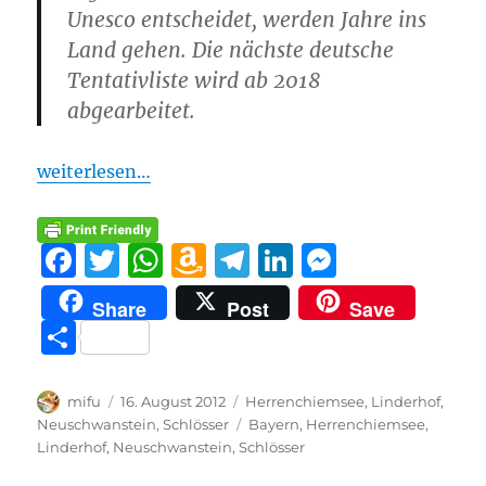
Unesco entscheidet, werden Jahre ins
Land gehen. Die nächste deutsche
Tentativliste wird ab 2018
abgearbeitet.
weiterlesen…
F
T
W
A
T
Li
M
a
w
h
m
el
n
e
Share
Post
Save
c
it
at
a
e
k
ss
T
e
te
s
z
g
e
e
ei
b
r
A
o
r
d
n
le
Autor
Veröffentlicht
Kategorien
mifu
16. August 2012
Herrenchiemsee
,
Linderhof
,
o
p
n
a
I
g
am
Schlagwörter
Neuschwanstein
,
Schlösser
Bayern
,
Herrenchiemsee
,
n
Linderhof
,
Neuschwanstein
,
Schlösser
o
p
W
m
n
er