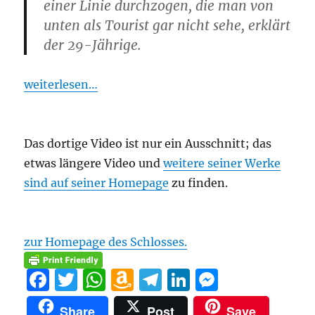
einer Linie durchzogen, die man von
unten als Tourist gar nicht sehe, erklärt
der 29-Jährige.
weiterlesen…
Das dortige Video ist nur ein Ausschnitt; das
etwas längere Video und
weitere seiner Werke
sind auf seiner Homepage
zu finden.
zur Homepage des Schlosses.
F
T
W
A
T
Li
M
a
w
h
m
el
n
e
Share
Post
Save