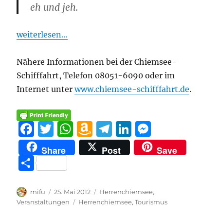
eh und jeh.
weiterlesen…
Nähere Informationen bei der Chiemsee-
Schifffahrt, Telefon 08051-6090 oder im
Internet unter
www.chiemsee-schifffahrt.de
.
F
T
W
A
T
Li
M
a
w
h
m
el
n
e
Share
Post
Save
c
it
at
a
e
k
ss
T
e
te
s
z
g
e
e
ei
b
r
A
o
r
d
n
le
Autor
Veröffentlicht
Kategorien
mifu
25. Mai 2012
Herrenchiemsee
,
o
p
n
a
I
g
am
Schlagwörter
Veranstaltungen
Herrenchiemsee
,
Tourismus
n