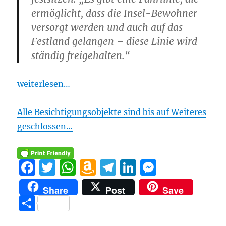
ermöglicht, dass die Insel-Bewohner
versorgt werden und auch auf das
Festland gelangen – diese Linie wird
ständig freigehalten.“
weiterlesen…
Alle Besichtigungsobjekte sind bis auf Weiteres
geschlossen…
F
T
W
A
T
Li
M
a
w
h
m
el
n
e
Share
Post
Save
c
it
at
a
e
k
ss
T
e
te
s
z
g
e
e
ei