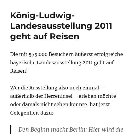
o
p
W
m
n
er
k
is
König-Ludwig-
h
Landesausstellung 2011
Li
geht auf Reisen
st
Die mit 575.000 Besuchern äußerst erfolgreiche
bayerische Landesausstellung 2011 geht auf
Reisen!
Wer die Ausstellung also noch einmal –
außerhalb der Herreninsel – erleben möchte
oder damals nicht sehen konnte, hat jetzt
Gelegenheit dazu:
Den Beginn macht Berlin: Hier wird die