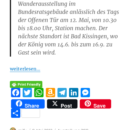
Wanderausstellung im
Bundesratsgebäude anlässlich des Tags
der Offenen Tür am 12. Mai, von 10.30
bis 18.00 Uhr, Station machen. Der
nächste Standort ist Bad Kissingen, wo
der König vom 14.6. bis zum 16.9. zu
Gast sein wird.
weiterlesen…
F
T
W
A
T
Li
M
a
w
h
m
el
n
e
Share
Post
Save
c
it
at
a
e
k
ss
T
e
te
s
z
g
e
e
ei
b
r
A
o
r
d
n
Autor
Veröffentlicht
Kategorien