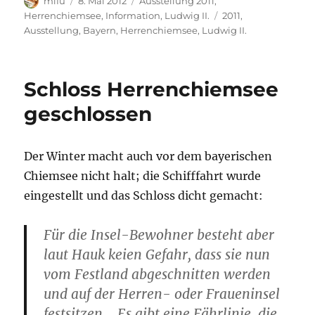
le
mifu
8. Mai 2012
Ausstellung 2011
,
o
p
n
a
I
g
am
Schlagwörter
Herrenchiemsee
,
Information
,
Ludwig II.
2011
,
n
Ausstellung
,
Bayern
,
Herrenchiemsee
,
Ludwig II.
o
p
W
m
n
er
k
is
h
Schloss Herrenchiemsee
Li
geschlossen
st
Der Winter macht auch vor dem bayerischen
Chiemsee nicht halt; die Schifffahrt wurde
eingestellt und das Schloss dicht gemacht:
Für die Insel-Bewohner besteht aber
laut Hauk keien Gefahr, dass sie nun
vom Festland abgeschnitten werden
und auf der Herren- oder Fraueninsel
festsitzen. „Es gibt eine Fährlinie, die