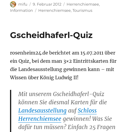
b
r
A
o
r
d
n
le
Autor
Veröffentlicht
Kategorien
mifu
9. Februar 2012
Herrenchiemsee
,
o
p
n
a
I
g
am
Schlagwörter
Information
Herrenchiemsee
,
Tourismus
n
o
p
W
m
n
er
k
is
Gscheidhaferl-Quiz
h
Li
rosenheim24.de berichtet am 15.07.2011 über
st
ein Quiz, bei dem man 3×2 Eintrittskarten für
die Landesausstellung gewinnen kann – mit
Wissen über König Ludwig II!
Mit unserem Gscheidhaferl-Quiz
können Sie diesmal Karten für die
Landesausstellung
auf
Schloss
Herrenchiemsee
gewinnen! Was Sie
dafür tun müssen? Einfach 25 Fragen