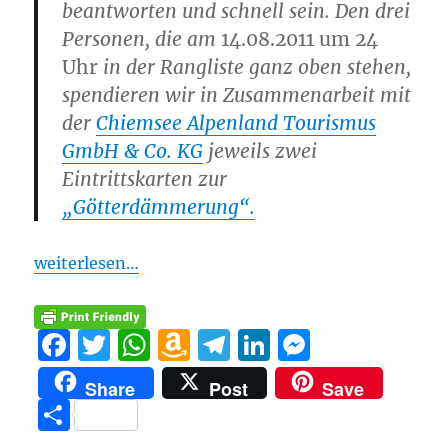
beantworten und schnell sein. Den drei
Personen, die am
14.08.2011 um 24
Uhr
in der Rangliste ganz oben stehen,
spendieren wir in Zusammenarbeit mit
der
Chiemsee Alpenland Tourismus
GmbH & Co. KG
jeweils zwei
Eintrittskarten zur
„Götterdämmerung“.
weiterlesen…
F
T
W
A
T
Li
M
a
w
h
m
el
n
e
Share
Post
Save
c
it
at
a
e
k
ss
T
e
te
s
z
g
e
e
ei