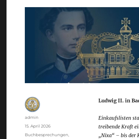
Ludwig II. in B
Autor
admin
Einkaufslisten sta
Veröffentlicht
15. April 2026
treibende Kraft e
am
Kategorien
Buchbesprechungen
,
„Nixa“ – bis der 