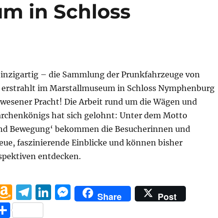
st
m in Schloss
inzigartig – die Sammlung der Prunkfahrzeuge von
. erstrahlt im Marstallmuseum in Schloss Nymphenburg
ewesener Pracht! Die Arbeit rund um die Wägen und
ärchenkönigs hat sich gelohnt: Unter dem Motto
und Bewegung‘ bekommen die Besucherinnen und
eue, faszinierende Einblicke und können bisher
pektiven entdecken.
 KÖNIG LUDWIG II. ERSTRAHLT IN NEUEM LICHT – Mus
W
A
T
Li
M
Share
Post
h
m
el
n
e
T