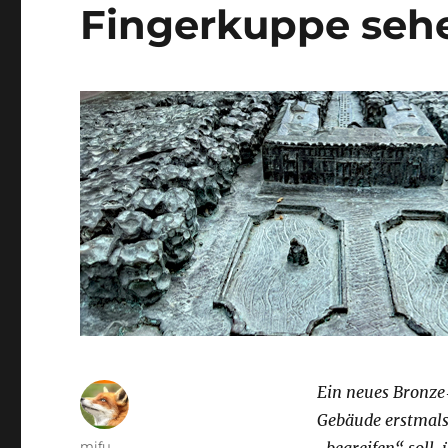
Fingerkuppe sehe
Ein neues Bronze
Geb
ä
ude erstmals
Autor
mifu