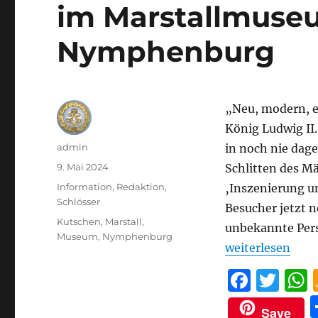
im Marstallmuseu
Nymphenburg
„Neu, modern, e
König Ludwig II
Autor
admin
in noch nie dag
Veröffentlicht
9. Mai 2024
Schlitten des M
am
Kategorien
Information
,
Redaktion
,
‚Inszenierung 
Schlösser
Besucher jetzt n
Schlagwörter
Kutschen
,
Marstall
,
unbekannte Pers
Museum
,
Nymphenburg
„GALAWAGEN VON
weiterlesen
F
T
a
w
Save