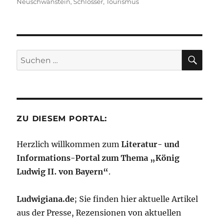
Neuschwanstein
,
Schlösser
,
Tourismus
h
Li
st
SU
Suchen
nach:
ZU DIESEM PORTAL:
Herzlich willkommen zum
Literatur- und
Informations-Portal zum Thema „König
Ludwig II. von Bayern“
.
Ludwigiana.de
; Sie finden hier aktuelle Artikel
aus der Presse, Rezensionen von aktuellen