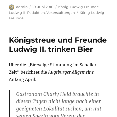
b
r
A
o
r
d
n
le
Autor
Veröffentlicht
Kategorien
admin
19. Juni 2010
König-Ludwig-Freunde
,
o
p
n
a
I
g
am
Schlagwörter
Ludwig II.
,
Redaktion
,
Veranstaltungen
König-Ludwig-
n
Freunde
o
p
W
m
n
er
k
is
h
Königstreue und Freunde
Li
Ludwig II. trinken Bier
st
Über die „Bierselge Stimmung im Schaller-
Zelt“ berichtet die
Augsburger Allgemeine
Anfang April:
Gastronom Charly Held brauchte in
diesen Tagen nicht lange nach einer
geeigneten Lokalität suchen, um mit
seinen Spezln vom Verein der