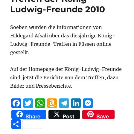
Li
Ludwig-Freunde 2010
st
Soeben wurden die Informationen von
Hildegard Afsali über das diesjährige König-
Ludwig-Freunde-Treffen in Füssen online
gestellt.
Auf der Homepage der König-Ludwig-Freunde
sind jetzt die Berichte von dem Treffen, dazu
Bilder und Presseberichte.
F
T
W
A
T
Li
M
a
w
h
m
el
n
e
Share
Post
Save
c
it
at
a
e
k
ss
T
e
te
s
z
g
e
e
ei