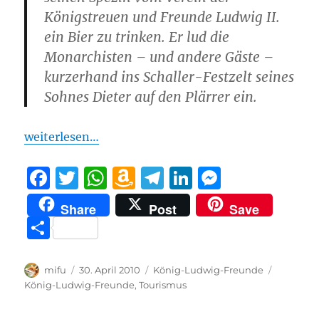
Königstreuen und Freunde Ludwig II.
ein Bier zu trinken. Er lud die
Monarchisten – und andere Gäste –
kurzerhand ins Schaller-Festzelt seines
Sohnes Dieter auf den Plärrer ein.
weiterlesen…
F
T
W
A
T
Li
M
a
w
h
m
el
n
e
Share
Post
Save
c
it
at
a
e
k
ss
T
e
te
s
z
g
e
e
ei
b
r
A
o
r
d
n
le
Autor
Veröffentlicht
Kategorien
Schlagwö
mifu
30. April 2010
König-Ludwig-Freunde
o
p
n
a
I
g
am
König-Ludwig-Freunde
,
Tourismus
n
o
p
W
m
n
er