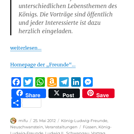
unterschiedlichen Lebensthemen des
Königs. Die Vorträge sind öffentlich
und jeder Interessierte ist dazu
herzlich eingeladen.
weiterlesen…
Homepage der „Freunde“…
F
T
W
A
T
Li
M
a
w
h
m
el
n
e
Share
Post
Save
c
it
at
a
e
k
ss
T
e
te
s
z
g
e
e
ei
b
r
A
o
r
d
n
le
Autor
Veröffentlicht
Kategorien
mifu
25. Mai 2012
König-Ludwig-Freunde
,
o
p
n
a
I
g
am
Schlagwörter
Neuschwanstein
,
Veranstaltungen
Füssen
,
König-
n
Ludwig-Freunde
,
Ludwig II.
,
Schwangau
,
Vortrag