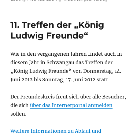
o
p
W
m
n
er
k
is
h
11. Treffen der „König
Li
Ludwig Freunde“
st
Wie in den vergangenen Jahren findet auch in
diesem Jahr in Schwangau das Treffen der
„König Ludwig Freunde“ von Donnerstag, 14.
Juni 2012 bis Sonntag, 17. Juni 2012 statt.
Der Freundeskreis freut sich über alle Besucher,
die sich
über das Internetportal anmelden
sollen.
Weitere Informationen zu Ablauf und