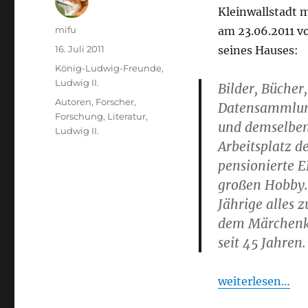
Kleinwallstadt m
Autor
mifu
am 23.06.2011 v
Veröffentlicht
16. Juli 2011
seines Hauses:
am
Kategorien
König-Ludwig-Freunde
,
Ludwig II.
Bilder, Bücher,
Schlagwörter
Autoren
,
Forscher
,
Datensammlunge
Forschung
,
Literatur
,
und demselben
Ludwig II.
Arbeitsplatz d
pensionierte 
großen Hobby.
Jährige alles 
dem Märchenkö
seit 45 Jahren.
weiterlesen…