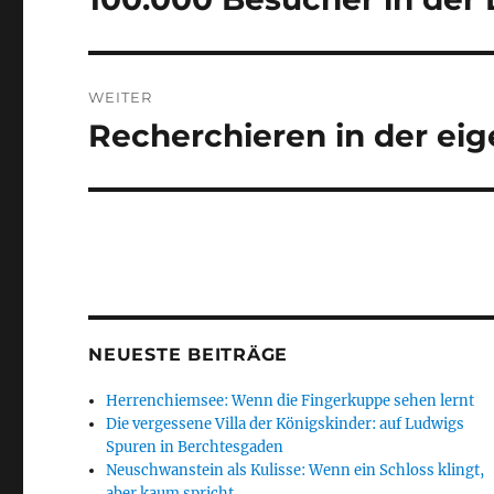
Beitrag:
WEITER
Recherchieren in der ei
Nächster
Beitrag:
NEUESTE BEITRÄGE
Herrenchiemsee: Wenn die Fingerkuppe sehen lernt
Die vergessene Villa der Königskinder: auf Ludwigs
Spuren in Berchtesgaden
Neuschwanstein als Kulisse: Wenn ein Schloss klingt,
aber kaum spricht