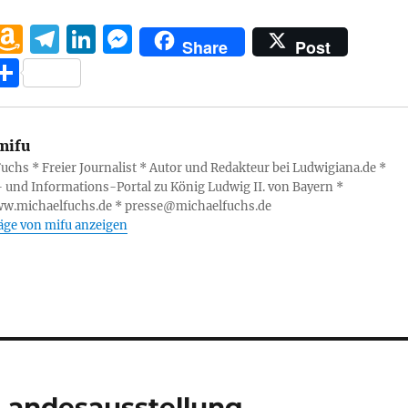
W
A
T
Li
M
Share
Post
h
m
el
n
e
T
at
a
e
k
ss
ei
s
z
g
e
e
le
mifu
A
o
r
d
n
n
uchs * Freier Journalist * Autor und Redakteur bei Ludwigiana.de *
p
n
a
I
g
- und Informations-Portal zu König Ludwig II. von Bayern *
p
W
m
n
er
ww.michaelfuchs.de * presse@michaelfuchs.de
räge von mifu anzeigen
is
h
Li
st
 Landesausstellung