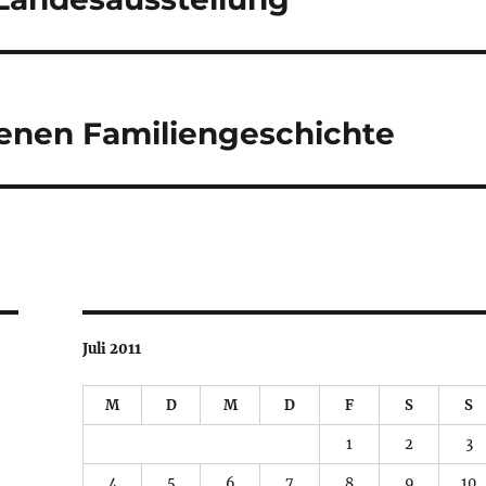
genen Familiengeschichte
Juli 2011
M
D
M
D
F
S
S
1
2
3
4
5
6
7
8
9
10