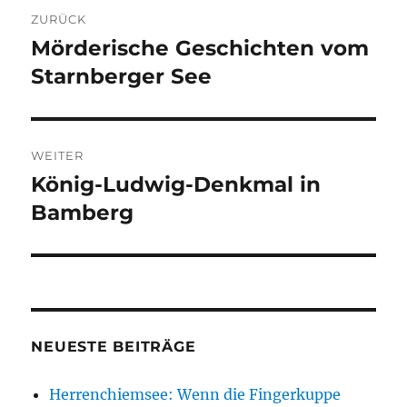
Beitragsnavigation
ZURÜCK
Mörderische Geschichten vom
Vorheriger
Beitrag:
Starnberger See
WEITER
König-Ludwig-Denkmal in
Nächster
Beitrag:
Bamberg
NEUESTE BEITRÄGE
Herrenchiemsee: Wenn die Fingerkuppe