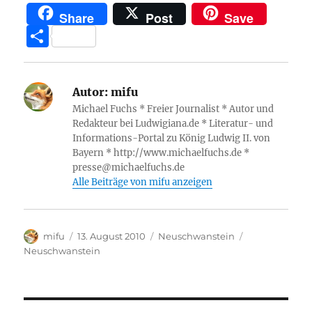
a
w
h
m
el
n
e
Share
Post
Save
c
it
at
a
e
k
ss
T
e
te
s
z
g
e
e
ei
b
r
A
o
r
d
n
le
o
p
n
a
I
g
Autor:
mifu
n
Michael Fuchs * Freier Journalist * Autor und
o
p
W
m
n
er
Redakteur bei Ludwigiana.de * Literatur- und
k
is
Informations-Portal zu König Ludwig II. von
Bayern * http://www.michaelfuchs.de *
h
presse@michaelfuchs.de
Li
Alle Beiträge von mifu anzeigen
st
Autor
Veröffentlicht
Kategorien
Schlagwörter
mifu
13. August 2010
Neuschwanstein
am
Neuschwanstein