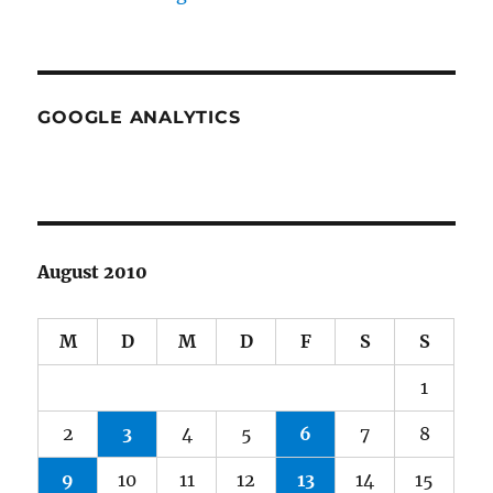
GOOGLE ANALYTICS
August 2010
M
D
M
D
F
S
S
1
2
3
4
5
6
7
8
9
10
11
12
13
14
15