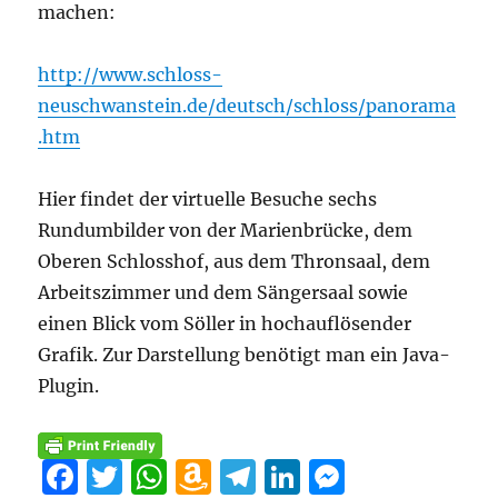
machen:
http://www.schloss-
neuschwanstein.de/deutsch/schloss/panorama
.htm
Hier findet der virtuelle Besuche sechs
Rundumbilder von der Marienbrücke, dem
Oberen Schlosshof, aus dem Thronsaal, dem
Arbeitszimmer und dem Sängersaal sowie
einen Blick vom Söller in hochauflösender
Grafik. Zur Darstellung benötigt man ein Java-
Plugin.
F
T
W
A
T
Li
M