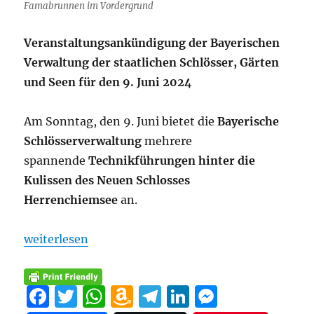
Famabrunnen im Vordergrund
Veranstaltungsankündigung der Bayerischen
Verwaltung der staatlichen Schlösser, Gärten
und Seen für den 9. Juni 2024
Am Sonntag, den 9. Juni bietet die
Bayerische
Schlösserverwaltung
mehrere
spannende
Technikführungen hinter die
Kulissen des Neuen Schlosses
Herrenchiemsee
an.
„„Traumwelt und Technik“ – Themenführungen hint
weiterlesen
F
T
W
A
T
Li
M