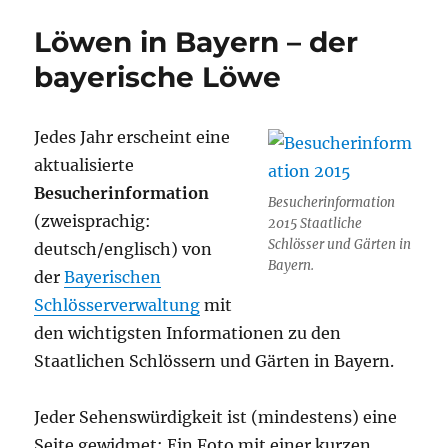
h
Li
Löwen in Bayern – der
st
bayerische Löwe
Jedes Jahr erscheint eine
aktualisierte
Besucherinformation
Besucherinformation
(zweisprachig:
2015 Staatliche
Schlösser und Gärten in
deutsch/englisch) von
Bayern.
der
Bayerischen
Schlösserverwaltung
mit
den wichtigsten Informationen zu den
Staatlichen Schlössern und Gärten in Bayern.
Jeder Sehenswürdigkeit ist (mindestens) eine
Seite gewidmet: Ein Foto mit einer kurzen