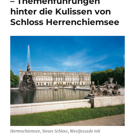
Li
– Themenführungen
st
hinter die Kulissen von
Schloss Herrenchiemsee
Herrenchiemsee, Neues Schloss, Westfassade mit