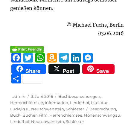
genießen können.
© Michael Fuchs, Berlin
03.06.2016
F
T
W
A
T
Li
M
a
w
h
m
el
n
e
Share
Post
Save
c
it
at
a
e
k
ss
T
e
te
s
z
g
e
e
ei
b
r
A
o
r
d
n
le
Autor
Veröffentlicht
Kategorien
admin
3. Juni 2016
Buchbesprechungen
,
o
p
n
a
I
g
am
Herrenchiemsee
,
Information
,
Linderhof
,
Literatur
,
n
Schlagwörter
Ludwig II.
,
Neuschwanstein
,
Schlösser
Besprechung
,
o
p
W
m
n
er
Buch
,
Bücher
,
Film
,
Herrenchiemsee
,
Hohenschwangau
,
k
is
Linderhof
,
Neuschwanstein
,
Schlösser