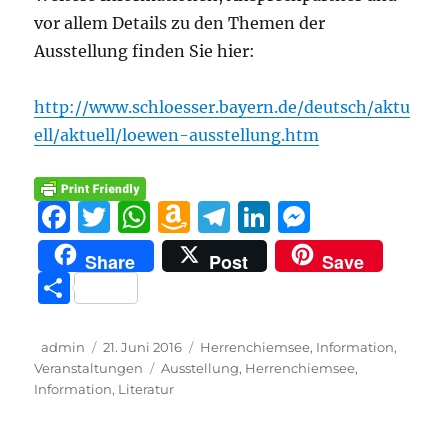
vor allem Details zu den Themen der
Ausstellung finden Sie hier:
http://www.schloesser.bayern.de/deutsch/aktu
ell/aktuell/loewen-ausstellung.htm
F
T
W
A
T
Li
M
a
w
h
m
el
n
e
Share
Post
Save
c
it
at
a
e
k
ss
T
e
te
s
z
g
e
e
ei
b
r
A
o
r
d
n
le
Autor
Veröffentlicht
Kategorien
admin
21. Juni 2016
Herrenchiemsee
,
Information
,
o
p
n
a
I
g
am
Schlagwörter
Veranstaltungen
Ausstellung
,
Herrenchiemsee
,
n
Information
,
Literatur
o
p
W
m
n
er
k
is