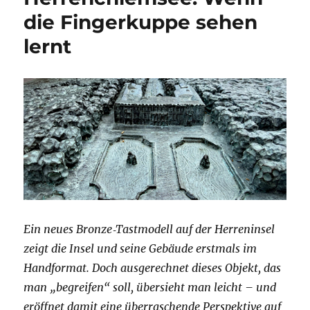
die Fingerkuppe sehen
lernt
Ein neues Bronze
‑
Tastmodell auf der Herreninsel
zeigt die Insel und seine Geb
ä
ude erstmals im
Handformat. Doch ausgerechnet dieses Objekt, das
man
„
begreifen
“
soll,
ü
bersieht man leicht
–
und
er
ö
ffnet damit eine
ü
berraschende Perspektive auf