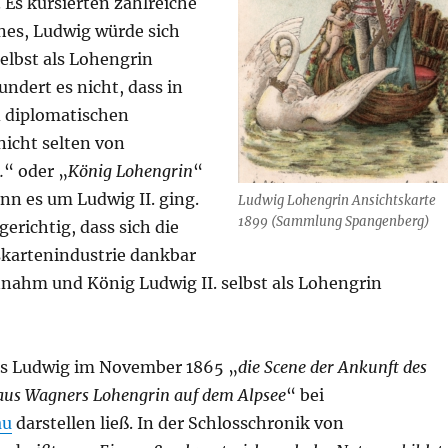
 Es kursierten zahlreiche
nes, Ludwig würde sich
elbst als Lohengrin
undert es nicht, dass in
d diplomatischen
icht selten von
.
“ oder „
König Lohengrin
“
nn es um Ludwig II. ging.
Ludwig Lohengrin Ansichtskarte
1899 (Sammlung Spangenberg)
gerichtig, dass sich die
skartenindustrie dankbar
nnahm und König Ludwig II. selbst als Lohengrin
ass Ludwig im November 1865 „
die Scene der Ankunft des
aus Wagners Lohengrin auf dem Alpsee
“ bei
au
darstellen ließ. In der Schlosschronik von