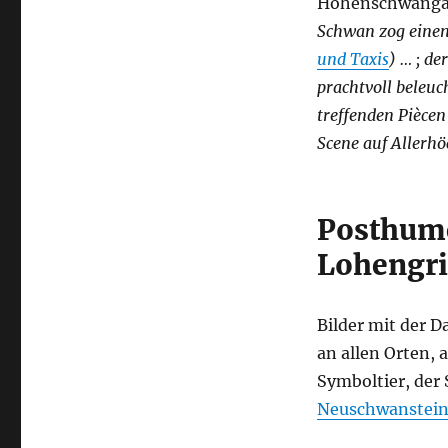
Hohenschwangau
Schwan zog einen
und Taxis
) … ; de
prachtvoll beleuc
treffenden Pièce
Scene auf Allerhö
Posthume
Lohengri
Bilder mit der D
an allen Orten, 
Symboltier, der
Neuschwanstei