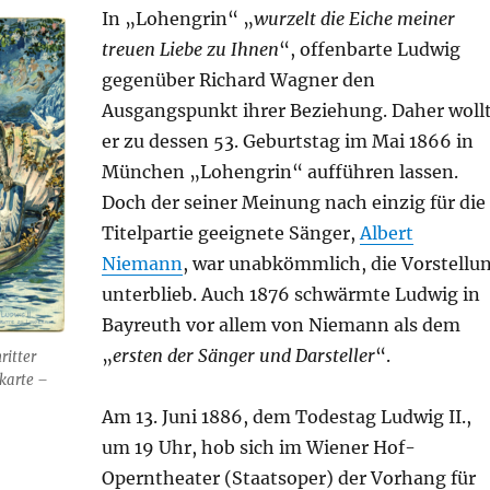
In „Lohengrin“ „
wurzelt die Eiche meiner
treuen Liebe zu Ihnen
“, offenbarte Ludwig
gegenüber Richard Wagner den
Ausgangspunkt ihrer Beziehung. Daher woll
er zu dessen 53. Geburtstag im Mai 1866 in
München „Lohengrin“ aufführen lassen.
Doch der seiner Meinung nach einzig für die
Titelpartie geeignete Sänger,
Albert
Niemann
, war unabkömmlich, die Vorstellu
unterblieb. Auch 1876 schwärmte Ludwig in
Bayreuth vor allem von Niemann als dem
„
ersten der Sänger und Darsteller
“.
ritter
karte –
Am 13. Juni 1886, dem Todestag Ludwig II.,
um 19 Uhr, hob sich im Wiener Hof-
Operntheater (Staatsoper) der Vorhang für