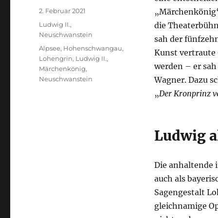
Veröffentlicht
2. Februar 2021
„Märchenkönig“ 
am
Kategorien
Ludwig II.
,
die Theaterbühn
Neuschwanstein
sah der fünfzehn
Schlagwörter
Alpsee
,
Hohenschwangau
,
Kunst vertraute 
Lohengrin
,
Ludwig II.
,
werden – er sah 
Märchenkönig
,
Neuschwanstein
Wagner. Dazu sc
„
Der Kronprinz v
Ludwig a
Die anhaltende 
auch als bayeris
Sagengestalt Lo
gleichnamige Ope