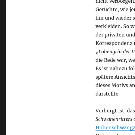
nicht verborgen.
Gerüchte, wie je
hin und wieder s
verkleiden. So w
der privaten un
Korrespondenz n
„
Lohengrin der II
die Rede war, we
Es ist nahezu fol
spätere Ansicht
dieses Motivs a
darstellte.
Verbürgt ist, d
Schwanenritters 
Hohenschwang