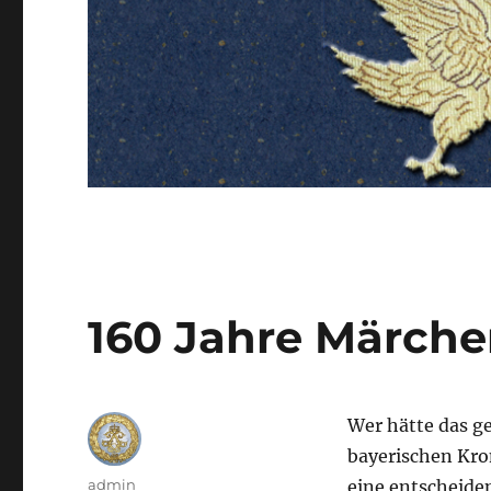
160 Jahre Märch
Wer hätte das g
bayerischen Kro
Autor
admin
eine entscheid