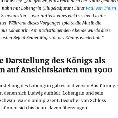
 heißt es: „
Ein großer, kunstreich nach der Natur gebildet
 Kahn mit Lohengrin (Flügeladjutant Fürst
Paul von Thurn
r Schwanritter … war mittelst eines elektrischen Lichtes
htet. Während dieses Vorganges spielte die Musik die
n aus Lohengrin. Am nächstfolgenden Abende wurde diese
chsten Befehl Seiner Majestät des Königs wiederholt
.“
 Darstellung des Königs als
n auf Ansichtskarten um 1900
arstellung des Lohengrin gab es in diversen Ausführung
an denen sich Ludwig aufhielt. Lohengrin und sein
 Schwan, waren omnipräsent. Besucher von Schloss
n
können sich bis heute davon überzeugen.