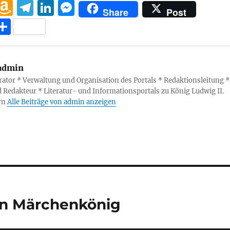
W
A
T
Li
M
Share
Post
h
m
el
n
e
T
at
a
e
k
ss
ei
s
z
g
e
e
le
admin
A
o
r
d
n
n
ator * Verwaltung und Organisation des Portals * Redaktionsleitung *
p
n
a
I
g
 Redakteur * Literatur- und Informationsportals zu König Ludwig II.
p
W
m
n
er
rn
Alle Beiträge von admin anzeigen
is
h
Li
st
den Märchenkönig