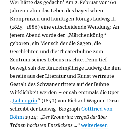
Wer hätte das gedacht? Am 2. Februar vor 160
Jahren nahm das Leben des bayerischen
Kronprinzen und künftigen Königs Ludwig II.
(1845–1886) eine entscheidende Wendung: An
jenem Abend wurde der „Märchenkönig“
geboren, ein Mensch der die Sagen, die
Geschichten und die Theaterbühne zum
Zentrum seines Lebens machte. Denn tief
bewegt sah der fünfzehnjährige Ludwig die ihm
bereits aus der Literatur und Kunst vertraute
Gestalt des Schwanenritters auf der Bühne
Wirklichkeit werden – er sah erstmals die Oper
„
Lohengrin
“ (1850) von Richard Wagner. Dazu
schreibt der Ludwig-Biograph
Gottfried von
Böhm
1924: „
Der Kronprinz vergoß darüber
„160 Jahre Märchenk
Tränen höchsten Entzückens …“
weiterlesen