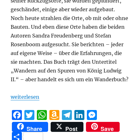
seiner Rückzugsorte, sie wurden geplündert,
geschändet, einige aber wieder aufgebaut.
Noch heute strahlen die Orte, ob mit oder ohne
Bauten. Und eben diese Orte haben die beiden
Autoren Sandra Freudenberg und Stefan
Rosenboom aufgesucht. Sie berichten – jeder
auf eigene Weise – über die Erfahrungen, die
sie machten. Das Buch trägt den Untertitel
„Wandern auf den Spuren von König Ludwig
II.“ – aber handelt es sich um ein Wanderbuch?
„Freudenberg/Rosenboom: In den Bergen lebt die F
weiterlesen
F
T
W
A
T
Li
M
a
w
h
m
el
n
e
Share
Post
Save
c
it
at
a
e
k
ss
T