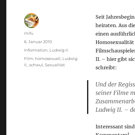
Seit Jahresbegi
heiraten. Aus d
Autor
mifu
einen ausführl
Veröffentlicht
6. Januar 2010
Homosexualität a
am
Kategorien
Information
,
Ludwig II.
Filmschauspiele
Schlagwörter
Film
,
homosexuell
,
Ludwig
II. – hier gibt 
II.
,
schwul
,
Sexualität
schreibt:
Und der Regiss
seiner Filme 
Zusammenarbei
Ludwig II. – d
Interessant sin