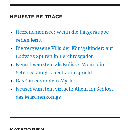
le
o
p
n
a
I
g
n
o
p
W
m
n
er
NEUESTE BEITRÄGE
k
is
Herrenchiemsee: Wenn die Fingerkuppe
h
sehen lernt
Li
Die vergessene Villa der Königskinder: auf
st
Ludwigs Spuren in Berchtesgaden
Neuschwanstein als Kulisse: Wenn ein
Schloss klingt, aber kaum spricht
Das Gitter vor dem Mythos
Neuschwanstein virtuell: Allein im Schloss
des Märchenkönigs
KATEGORIEN