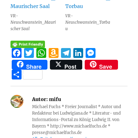
VR-
VR-
Neuschwanstein_Mauri
Neuschwanstein_Torba
scher Saal
u
F
T
W
A
T
Li
M
a
w
h
m
el
n
e
Share
Post
Save
c
it
at
a
e
k
ss
T
e
te
s
z
g
e
e
ei
b
r
A
o
r
d
n
le
o
p
n
a
I
g
Autor:
mifu
n
Michael Fuchs * Freier Journalist * Autor und
o
p
W
m
n
er
Redakteur bei Ludwigiana.de * Literatur- und
k
is
Informations-Portal zu König Ludwig II. von
Bayern * http://www.michaelfuchs.de *
h
presse@michaelfuchs.de