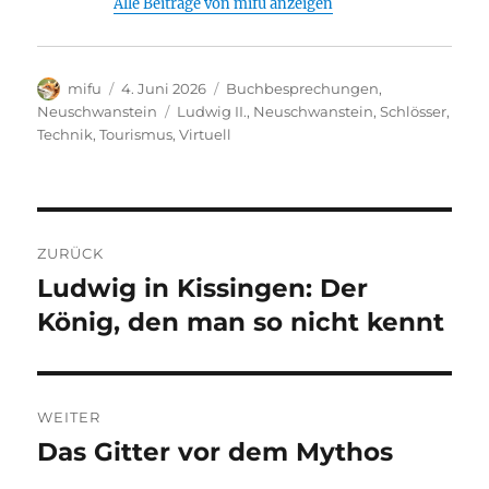
Li
Alle Beiträge von mifu anzeigen
st
Autor
Veröffentlicht
Kategorien
mifu
4. Juni 2026
Buchbesprechungen
,
am
Schlagwörter
Neuschwanstein
Ludwig II.
,
Neuschwanstein
,
Schlösser
,
Technik
,
Tourismus
,
Virtuell
Beitragsnavigation
ZURÜCK
Ludwig in Kissingen: Der
Vorheriger
Beitrag:
König, den man so nicht kennt
WEITER
Das Gitter vor dem Mythos
Nächster
Beitrag: