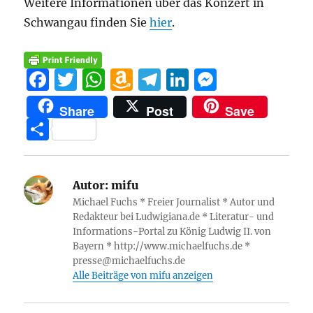
Weitere Informationen über das Konzert in
Schwangau finden Sie
hier
.
F
T
W
A
T
Li
M
a
w
h
m
el
n
e
Share
Post
Save
c
it
at
a
e
k
ss
T
e
te
s
z
g
e
e
ei
b
r
A
o
r
d
n
le
o
p
n
a
I
g
Autor:
mifu
n
Michael Fuchs * Freier Journalist * Autor und
o
p
W
m
n
er
Redakteur bei Ludwigiana.de * Literatur- und
k
is
Informations-Portal zu König Ludwig II. von
Bayern * http://www.michaelfuchs.de *
h
presse@michaelfuchs.de
Li
Alle Beiträge von mifu anzeigen
st