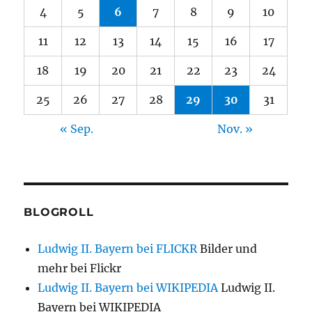
4
5
6
7
8
9
10
11
12
13
14
15
16
17
18
19
20
21
22
23
24
25
26
27
28
29
30
31
« Sep.
Nov. »
BLOGROLL
Ludwig II. Bayern bei FLICKR
Bilder und
mehr bei Flickr
Ludwig II. Bayern bei WIKIPEDIA
Ludwig II.
Bayern bei WIKIPEDIA