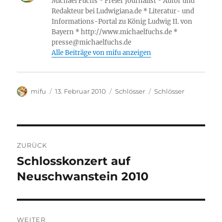
Michael Fuchs * Freier Journalist * Autor und
s
m
I
n
l
Redakteur bei Ludwigiana.de * Literatur- und
h
n
g
Informations-Portal zu König Ludwig II. von
e
Bayern * http://www.michaelfuchs.de *
L
e
n
presse@michaelfuchs.de
i
r
Alle Beiträge von mifu anzeigen
s
t
Autor
Veröffentlicht
Kategorien
Schlagwörter
mifu
13. Februar 2010
Schlösser
Schlösser
am
Beitragsnavigation
ZURÜCK
Schlosskonzert auf
Vorheriger
Beitrag:
Neuschwanstein 2010
WEITER