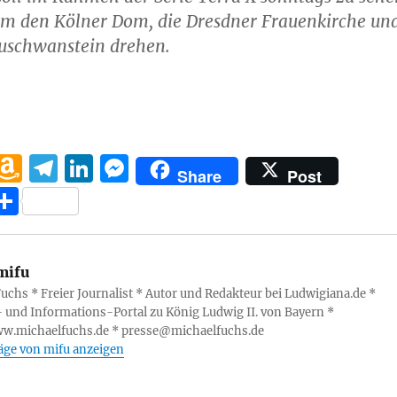
 um den Kölner Dom, die Dresdner Frauenkirche un
euschwanstein drehen.
W
A
T
Li
M
Share
Post
h
m
el
n
e
T
at
a
e
k
ss
ei
s
z
g
e
e
le
mifu
A
o
r
d
n
n
uchs * Freier Journalist * Autor und Redakteur bei Ludwigiana.de *
p
n
a
I
g
- und Informations-Portal zu König Ludwig II. von Bayern *
p
W
m
n
er
ww.michaelfuchs.de * presse@michaelfuchs.de
räge von mifu anzeigen
is
h