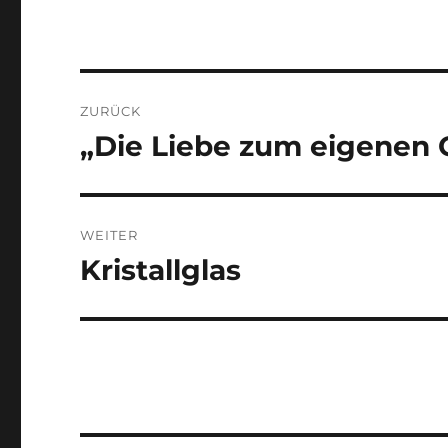
Beitragsnavigation
ZURÜCK
„Die Liebe zum eigenen 
Vorheriger
Beitrag:
WEITER
Kristallglas
Nächster
Beitrag: