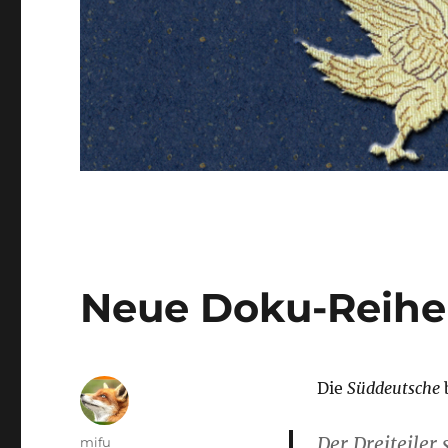
Neue Doku-Reihe
Die
Süddeutsche
Der Dreiteiler
Autor
mifu