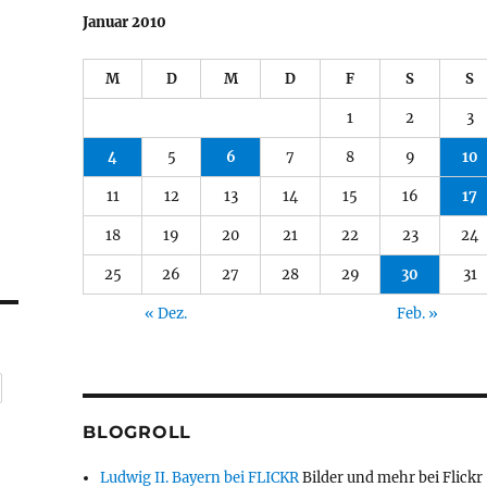
Januar 2010
M
D
M
D
F
S
S
1
2
3
4
5
6
7
8
9
10
11
12
13
14
15
16
17
18
19
20
21
22
23
24
25
26
27
28
29
30
31
« Dez.
Feb. »
BLOGROLL
Ludwig II. Bayern bei FLICKR
Bilder und mehr bei Flickr