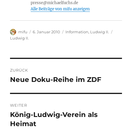
h
presse@michaelfuchs.de
Li
Alle Beiträge von mifu anzeigen
st
Autor
Veröffentlicht
Kategorien
Schlagwö
mifu
6. Januar 2010
Information
,
Ludwig II.
am
Ludwig II.
Beitragsnavigation
ZURÜCK
Neue Doku-Reihe im ZDF
Vorheriger
Beitrag:
WEITER
König-Ludwig-Verein als
Nächster
Beitrag:
Heimat