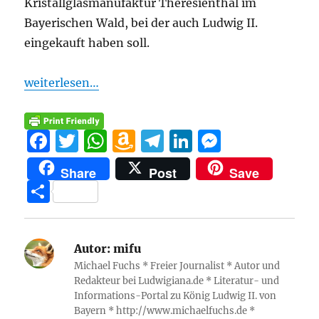
Kristallglasmanufaktur Theresienthal im
Bayerischen Wald, bei der auch Ludwig II.
eingekauft haben soll.
weiterlesen…
F
T
W
A
T
Li
M
a
w
h
m
el
n
e
Share
Post
Save
c
it
at
a
e
k
ss
T
e
te
s
z
g
e
e
ei
b
r
A
o
r
d
n
le
o
p
n
a
I
g
Autor:
mifu
n
Michael Fuchs * Freier Journalist * Autor und
o
p
W
m
n
er
Redakteur bei Ludwigiana.de * Literatur- und
k
is
Informations-Portal zu König Ludwig II. von
Bayern * http://www.michaelfuchs.de *