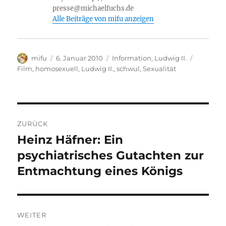
h
presse@michaelfuchs.de
Li
Alle Beiträge von mifu anzeigen
st
Autor
Veröffentlicht
Kategorien
Schlagwö
mifu
6. Januar 2010
Information
,
Ludwig II.
am
Film
,
homosexuell
,
Ludwig II.
,
schwul
,
Sexualität
Beitragsnavigation
ZURÜCK
Heinz Häfner: Ein
Vorheriger
Beitrag:
psychiatrisches Gutachten zur
Entmachtung eines Königs
WEITER