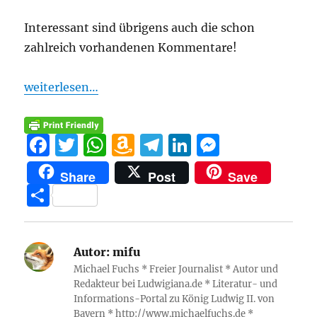
Interessant sind übrigens auch die schon
zahlreich vorhandenen Kommentare!
weiterlesen…
F
T
W
A
T
Li
M
a
w
h
m
el
n
e
Share
Post
Save
c
it
at
a
e
k
ss
T
e
te
s
z
g
e
e
ei
b
r
A
o
r
d
n
le
o
p
n
a
I
g
Autor:
mifu
n
Michael Fuchs * Freier Journalist * Autor und
o
p
W
m
n
er
Redakteur bei Ludwigiana.de * Literatur- und
k
is
Informations-Portal zu König Ludwig II. von
Bayern * http://www.michaelfuchs.de *