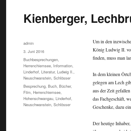
Kienberger, Lechb
Um in den inzwische
Autor
admin
König Ludwig II. vo
Veröffentlicht
3. Juni 2016
am
finden, muss man la
Kategorien
Buchbesprechungen
,
Herrenchiemsee
,
Information
,
Linderhof
,
Literatur
,
Ludwig II.
,
In dem kleinen Örtc
Neuschwanstein
,
Schlösser
gelegen am Lech gibt
Schlagwörter
Besprechung
,
Buch
,
Bücher
,
aus der Zeit gefallen
Film
,
Herrenchiemsee
,
Hohenschwangau
,
Linderhof
,
das Fachgeschäft, w
Neuschwanstein
,
Schlösser
Geschenke, dazu ein
Der heutige Inhaber