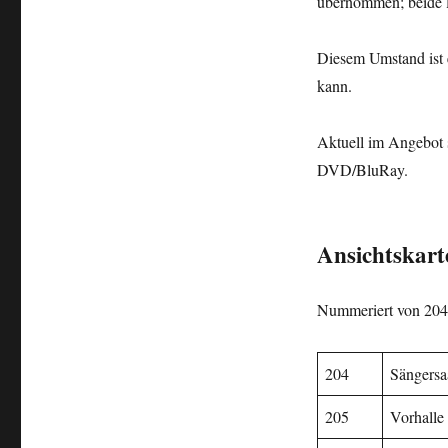
übernommen; beide l
Diesem Umstand ist e
kann.
Aktuell im Angebot 
DVD/BluRay.
Ansichtskart
Nummeriert von 204 
204
Sängersa
205
Vorhalle