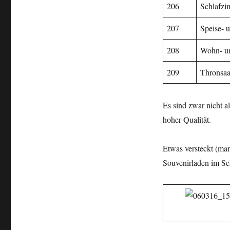
206
Schlafzi
207
Speise- 
208
Wohn- u
209
Thronsaa
Es sind zwar nicht a
hoher Qualität.
Etwas versteckt (ma
Souvenirladen im Sc