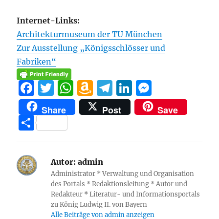
Internet-Links:
Architekturmuseum der TU München
Zur Ausstellung „Königsschlösser und
Fabriken“
F
T
W
A
T
Li
M
a
w
h
m
el
n
e
Share
Post
Save
c
it
at
a
e
k
ss
T
e
te
s
z
g
e
e
ei
b
r
A
o
r
d
n
le
o
p
n
a
I
g
Autor:
admin
n
Administrator * Verwaltung und Organisation
o
p
W
m
n
er
des Portals * Redaktionsleitung * Autor und
k
is
Redakteur * Literatur- und Informationsportals
zu König Ludwig II. von Bayern
h
Alle Beiträge von admin anzeigen