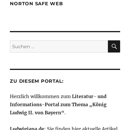
NORTON SAFE WEB
SU
Suchen
nach:
ZU DIESEM PORTAL:
Herzlich willkommen zum
Literatur- und
Informations-Portal zum Thema „König
Ludwig II. von Bayern“
.
Ludwigiana.de
; Sie finden hier aktuelle Artikel