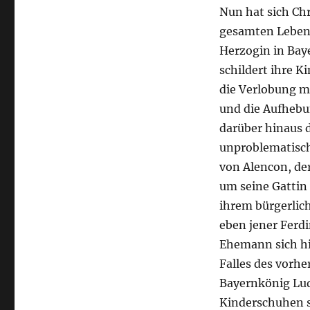
Nun hat sich Chr
gesamten Lebens
Herzogin in Ba
schildert ihre K
die Verlobung 
und die Aufhebu
darüber hinaus d
unproblematisc
von Alencon, de
um seine Gattin 
ihrem bürgerlic
eben jener Ferdi
Ehemann sich hie
Falles des vorhe
Bayernkönig Lud
Kinderschuhen s