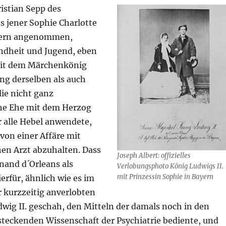
istian Sepp des
 jener Sophie Charlotte
yern angenommen,
indheit und Jugend, eben
mit dem Märchenkönig
ng derselben als auch
ie nicht ganz
he Ehe mit dem Herzog
r alle Hebel anwendete,
von einer Affäre mit
hen Arzt abzuhalten. Dass
Joseph Albert: offizielles
nand d´Orleans als
Verlobungsphoto König Ludwigs II.
mit Prinzessin Sophie in Bayern
rfür, ähnlich wie es im
r kurzzeitig anverlobten
wig II. geschah, den Mitteln der damals noch in den
teckenden Wissenschaft der Psychiatrie bediente, und