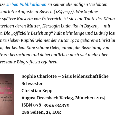
anze
sieben Publikationen
zu seiner ehemaligen Verlobten,
Charlotte Auguste in Bayern (1847-97). Wie Sophies
e spätere Kaiserin von Österreich, ist sie eine Tante des König
treiben deren Mutter, Herzogin Ludovika in Bayern, – mit
. Die „offizielle Beziehung“ hält nicht lange und Ludwig lös
nze sieben Kapitel widmet der Autor 1970 geborene Christia
g der beiden. Eine schöne Gelegenheit, die Beziehung von
te zu betrachten und dabei natürlich auch viel mehr über
eressante Biografie zu erfahren.
Sophie Charlotte – Sisis leidenschaftliche
Schwester
Christian Sepp
August Dreesbach Verlag, München 2014
ISBN 978-3944334370
288 Seiten, 24 EUR