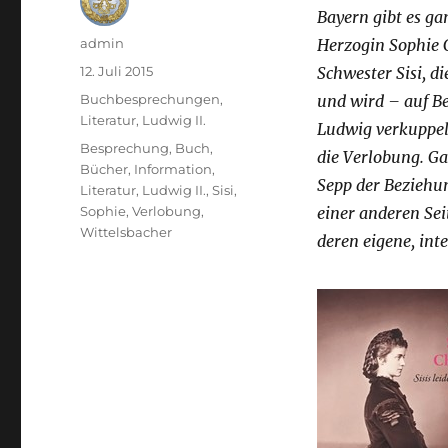
Bayern gibt es g
Autor
admin
Herzogin Sophie 
Veröffentlicht
12. Juli 2015
Schwester Sisi, di
am
Kategorien
Buchbesprechungen
,
und wird – auf Be
Literatur
,
Ludwig II.
Ludwig verkuppelt
Schlagwörter
Besprechung
,
Buch
,
die Verlobung. Ga
Bücher
,
Information
,
Sepp der Beziehun
Literatur
,
Ludwig II.
,
Sisi
,
Sophie
,
Verlobung
,
einer anderen Sei
Wittelsbacher
deren eigene, int