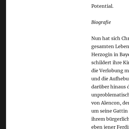
Potential.
Biografie
Nun hat sich Chr
gesamten Lebens
Herzogin in Ba
schildert ihre K
die Verlobung 
und die Aufhebu
darüber hinaus d
unproblematisc
von Alencon, de
um seine Gattin 
ihrem bürgerlic
eben jener Ferdi