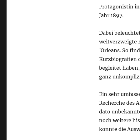
Protagonistin i
Jahr 1897.
Dabei beleuchte
weitverzweigte F
´Orleans. So fi
Kurzbiografien 
begleitet haben,
ganz unkomplizi
Ein sehr umfass
Recherche des A
dato unbekannte
noch weitere hi
konnte die Auswe