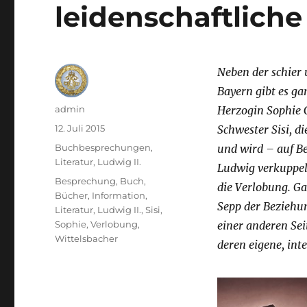
leidenschaftlich
Neben der schier 
Bayern gibt es g
Autor
admin
Herzogin Sophie 
Veröffentlicht
12. Juli 2015
Schwester Sisi, di
am
Kategorien
Buchbesprechungen
,
und wird – auf Be
Literatur
,
Ludwig II.
Ludwig verkuppelt
Schlagwörter
Besprechung
,
Buch
,
die Verlobung. Ga
Bücher
,
Information
,
Sepp der Beziehun
Literatur
,
Ludwig II.
,
Sisi
,
Sophie
,
Verlobung
,
einer anderen Sei
Wittelsbacher
deren eigene, int