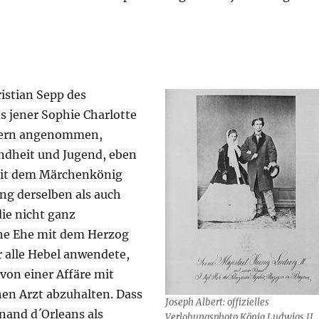
istian Sepp des
 jener Sophie Charlotte
yern angenommen,
indheit und Jugend, eben
mit dem Märchenkönig
ng derselben als auch
ie nicht ganz
he Ehe mit dem Herzog
r alle Hebel anwendete,
von einer Affäre mit
hen Arzt abzuhalten. Dass
Joseph Albert: offizielles
nand d´Orleans als
Verlobungsphoto König Ludwigs II.