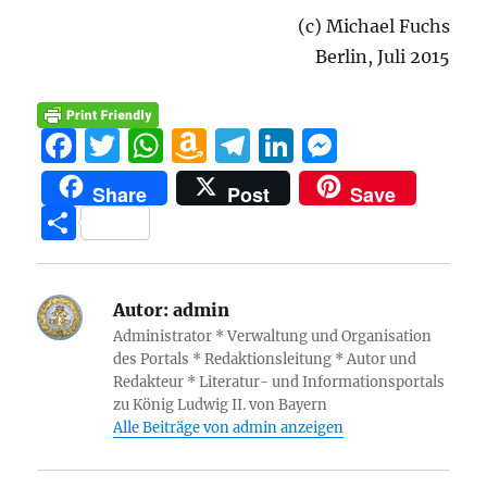
(c) Michael Fuchs
Berlin, Juli 2015
F
T
W
A
T
Li
M
a
w
h
m
el
n
e
Share
Post
Save
c
it
at
a
e
k
ss
T
e
te
s
z
g
e
e
ei
b
r
A
o
r
d
n
le
o
p
n
a
I
g
Autor:
admin
n
Administrator * Verwaltung und Organisation
o
p
W
m
n
er
des Portals * Redaktionsleitung * Autor und
k
is
Redakteur * Literatur- und Informationsportals
zu König Ludwig II. von Bayern
h
Alle Beiträge von admin anzeigen
Li