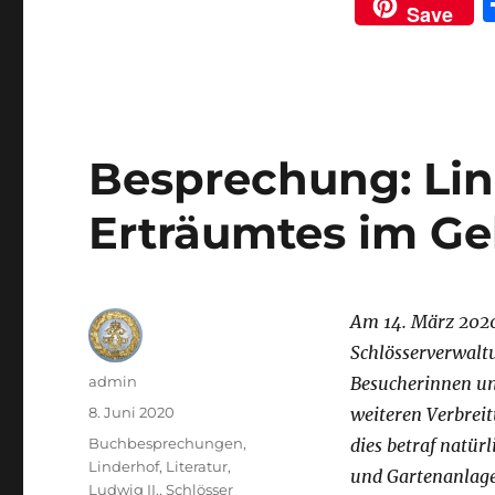
Save
c
it
e
te
b
r
o
Besprechung: Lin
o
k
Erträumtes im Ge
Am 14. März 2020
Schlösserverwaltu
Autor
admin
Besucherinnen un
Veröffentlicht
8. Juni 2020
weiteren Verbrei
am
Kategorien
Buchbesprechungen
,
dies betraf natür
Linderhof
,
Literatur
,
und Gartenanlagen
Ludwig II.
,
Schlösser