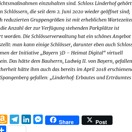
ichtsmaßnahmen einzuhalten sind. Schloss Linderhof gehört
n Schlössern, die seit dem 2. Juni 2020 wieder geöffnet sind;
h reduzierten Gruppengrößen ist mit erheblichen Wartezeite
die Anzahl der zur Verfügung stehenden Parkplätze ist
rt worden. Die Schlösserverwaltung hat ein schönes Angebot
tellt: man kann einige Schlösser, darunter eben auch Schlos
en der Initiative „Bayern 3D – Heimat Digital“ virtuell
ein. Das hätte dem Bauherrn, Ludwig II. von Bayern, gefallen
cherheit hätte ihm auch das bereits im April 2018 erschienen
Spangenberg gefallen: „Linderhof: Erbautes und Erträumtes
inderhof Erbautes und Erträumtes im Gebirge“
W
A
T
Li
M
Share
Post
h
m
el
n
e
T