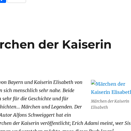
at
a
e
k
ss
ei
s
z
g
e
e
le
A
o
r
d
n
n
p
n
a
I
g
chen der Kaiserin
p
W
m
n
er
is
h
Li
st
von Bayern und Kaiserin Elisabeth von
n sich menschlich sehr nahe. Beide
h sehr für die Geschichte und für
Märchen der Kaiserin
schichten… Märchen und Legenden. Der
Elisabeth
 Autor Alfons Schweiggert hat ein
chen der Kaiserin veröffentlicht; Erich Adami meint, wer Sis