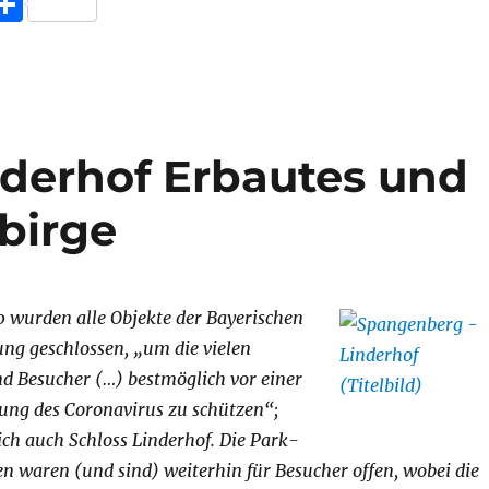
T
at
a
e
k
ss
ei
s
z
g
e
e
le
A
o
r
d
n
n
p
n
a
I
g
derhof Erbautes und
p
W
m
n
er
is
birge
h
Li
st
 wurden alle Objekte der Bayerischen
ng geschlossen, „um die vielen
d Besucher (…) bestmöglich vor einer
tung des Coronavirus zu schützen“;
lich auch Schloss Linderhof. Die Park-
 waren (und sind) weiterhin für Besucher offen, wobei die