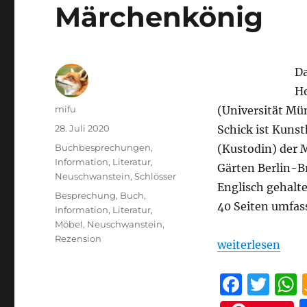
Märchenkönig
Da
Ho
Autor
mifu
(Universität Mü
Veröffentlicht
28. Juli 2020
Schick ist Kunst
am
Kategorien
Buchbesprechungen
,
(Kustodin) der 
Information
,
Literatur
,
Gärten Berlin-B
Neuschwanstein
,
Schlösser
Englisch gehalte
Schlagwörter
Besprechung
,
Buch
,
40 Seiten umfa
Information
,
Literatur
,
Möbel
,
Neuschwanstein
,
Rezension
„Afra Schick: M
weiterlesen
F
T
a
w