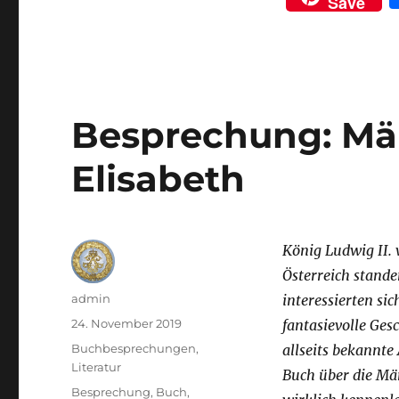
Save
c
it
e
te
b
r
o
Besprechung: Mär
o
k
Elisabeth
König Ludwig II. 
Österreich stande
Autor
admin
interessierten sic
Veröffentlicht
24. November 2019
fantasievolle Ge
am
Kategorien
Buchbesprechungen
,
allseits bekannte
Literatur
Buch über die Mär
Schlagwörter
Besprechung
,
Buch
,