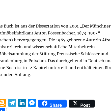
s Buch ist aus der Dissertation von 2001 „Der Münchner
fmöbelfabrikant Anton Pössenbacher, 1873-1903“
nchen) hervorgegangen. Die 1967 geborene Autorin Afra
historikerin und wissenschaftliche Mitarbeiterin
Möbelsammlung der Stiftung Preussische Schlösser und
randenburg in Potsdam. Das durchgehend in Deutsch un
ne Buch ist in 12 Kapitel unterteilt und enthält einen üb
ssenden Anhang.
öbel für den Märchenkönig“
W
A
T
Li
M
Share
Post
h
m
el
n
e