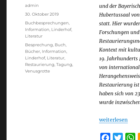
Autor
admin
und der Bayerisc
Veröffentlicht
30. Oktober 2019
Hubertussaal vo
am
Kategorien
Buchbesprechungen
,
statt. Hier wurde
Information
,
Linderhof
,
Forschungen und 
Literatur
Restaurierungsme
Schlagwörter
Besprechung
,
Buch
,
Kontext mit kultu
Bücher
,
Information
,
Linderhof
,
Literatur
,
19. Jahrhunderts
Restaurierung
,
Tagung
,
von international
Venusgrotte
Herangehensweise
Restaurierung ist
haben sich von 23
wurde inzwischen 
„„Die Venusgrot
weiterlesen
F
T