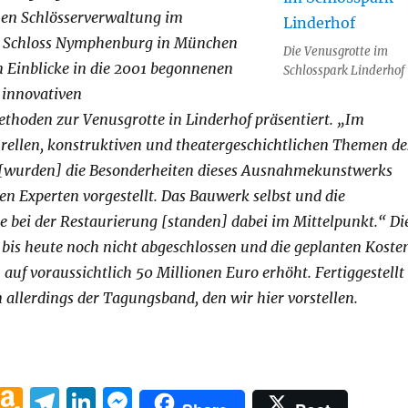
hen Schlösserverwaltung im
n Schloss Nymphenburg in München
Die Venusgrotte im
n Einblicke in die 2001 begonnenen
Schlosspark Linderhof
innovativen
thoden zur Venusgrotte in Linderhof präsentiert. „Im
rellen, konstruktiven und theatergeschichtlichen Themen de
 [wurden] die Besonderheiten dieses Ausnahmekunstwerks
en Experten vorgestellt. Das Bauwerk selbst und die
 bei der Restaurierung [standen] dabei im Mittelpunkt.“ Di
 bis heute noch nicht abgeschlossen und die geplanten Koste
 auf voraussichtlich 50 Millionen Euro erhöht. Fertiggestellt
allerdings der Tagungsband, den wir hier vorstellen.
te im Schlosspark Linderhof“ – Tagungsband“
W
A
T
Li
M