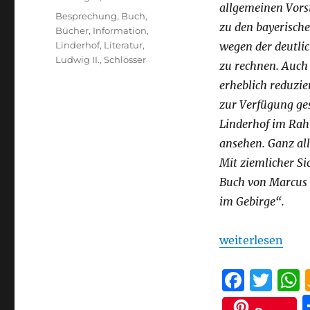
allgemeinen Vors
Schlagwörter
Besprechung
,
Buch
,
zu den bayerische
Bücher
,
Information
,
Linderhof
,
Literatur
,
wegen der deutlic
Ludwig II.
,
Schlösser
zu rechnen. Auch 
erheblich reduzie
zur Verfügung ges
Linderhof im Rahm
ansehen. Ganz all
Mit ziemlicher Si
Buch von Marcus 
im Gebirge“.
„Besprechung: L
weiterlesen
F
T
a
w