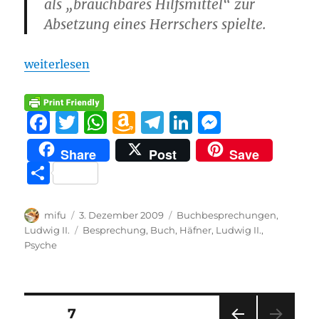
als „brauchbares Hilfsmittel“ zur
Absetzung eines Herrschers spielte.
„Rezension: „Ein König wird beseitigt““
weiterlesen
F
T
W
A
T
Li
M
a
w
h
m
el
n
e
Share
Post
Save
c
it
at
a
e
k
ss
T
e
te
s
z
g
e
e
ei
b
r
A
o
r
d
n
le
Autor
Veröffentlicht
Kategorien
mifu
3. Dezember 2009
Buchbesprechungen
,
o
p
n
a
I
g
am
Schlagwörter
Ludwig II.
Besprechung
,
Buch
,
Häfner
,
Ludwig II.
,
n
Psyche
o
p
W
m
n
er
k
is
h
Seitennummerierung
SEITE
7