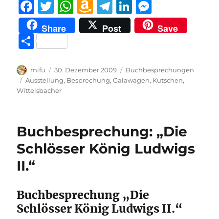
F
T
W
A
T
Li
M
a
w
h
m
el
n
e
Share
Post
Save
c
it
at
a
e
k
ss
T
e
te
s
z
g
e
e
ei
b
r
A
o
r
d
n
le
Autor
Veröffentlicht
Kategorien
mifu
30. Dezember 2009
Buchbesprechungen
o
p
n
a
I
g
am
Schlagwörter
Ausstellung
,
Besprechung
,
Galawagen
,
Kutschen
,
n
Wittelsbacher
o
p
W
m
n
er
k
is
h
Buchbesprechung: „Die
Li
Schlösser König Ludwigs
st
II.“
Buchbesprechung „Die
Schlösser König Ludwigs II.“