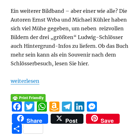
Ein weiterer Bildband – aber einer wie alle? Die
Autoren Ernst Wrba und Michael Kühler haben
sich viel Mühe gegeben, um neben reizvollen
Bildern der drei „größten“ Ludwig-Schlösser
auch Hintergrund-Infos zu liefern. Ob das Buch
mehr sein kann als ein Souvenir nach dem
Schlösserbesuch, lesen Sie hier.
„Buchbesprechung: „Die Schlösser König Ludwigs I
weiterlesen
F
T
W
A
T
Li
M
a
w
h
m
el
n
e
Share
Post
Save
c
it
at
a
e
k
ss
T
e
te
s
z
g
e
e
ei