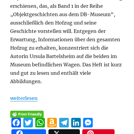
erschienen, das, als Band 1 in der Reihe
„Objektgeschichten aus dem DB-Museum“,
ausschließlich den Hofzug und seine
Geschichte vorstellen will. Entgegen der
Erwartung, Informationen über den gesamten
Hofzug zu erhalten, konzentriert sich die
Autorin Ursula Bartelsheim auf die beiden im
Museum befindlichen Wagen. Das Heft ist kurz
und gut zu lesen und enthält viele
Abbildungen.
„Rezension: Ursula Bartelsheim – „Versailles auf R
weiterlesen
F
T
W
A
T
Li
M
a
w
h
m
el
n
e