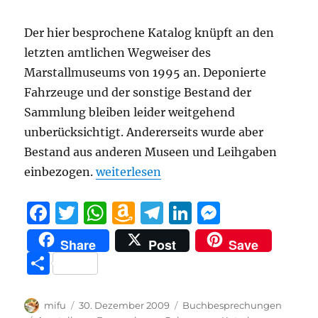
Der hier besprochene Katalog knüpft an den
letzten amtlichen Wegweiser des
Marstallmuseums von 1995 an. Deponierte
Fahrzeuge und der sonstige Bestand der
Sammlung bleiben leider weitgehend
unberücksichtigt. Andererseits wurde aber
Bestand aus anderen Museen und Leihgaben
„Rezension: Staats- und Galawagen de
einbezogen.
weiterlesen
F
T
W
A
T
Li
M
a
w
h
m
el
n
e
Share
Post
Save
c
it
at
a
e
k
ss
T
e
te
s
z
g
e
e
ei
b
r
A
o
r
d
n
le
Autor
Veröffentlicht
Kategorien
mifu
30. Dezember 2009
Buchbesprechungen