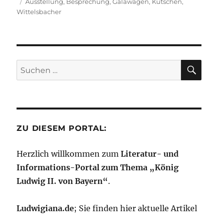
o
p
n
a
I
g
am
Schlagwörter
Ausstellung
,
Besprechung
,
Galawagen
,
Kutschen
,
n
Wittelsbacher
o
p
W
m
n
er
k
is
h
SU
Li
Suchen
st
nach:
ZU DIESEM PORTAL:
Herzlich willkommen zum
Literatur- und
Informations-Portal zum Thema „König
Ludwig II. von Bayern“
.
Ludwigiana.de
; Sie finden hier aktuelle Artikel