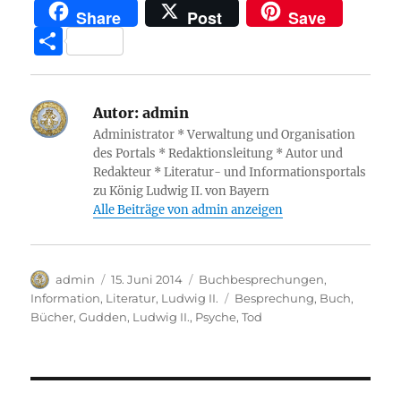
a
w
h
m
el
n
e
Share
Post
Save
c
it
at
a
e
k
ss
T
e
te
s
z
g
e
e
ei
b
r
A
o
r
d
n
le
o
p
n
a
I
g
Autor:
admin
n
Administrator * Verwaltung und Organisation
o
p
W
m
n
er
des Portals * Redaktionsleitung * Autor und
k
is
Redakteur * Literatur- und Informationsportals
zu König Ludwig II. von Bayern
h
Alle Beiträge von admin anzeigen
Li
st
Autor
Veröffentlicht
Kategorien
admin
15. Juni 2014
Buchbesprechungen
,
am
Schlagwörter
Information
,
Literatur
,
Ludwig II.
Besprechung
,
Buch
,
Bücher
,
Gudden
,
Ludwig II.
,
Psyche
,
Tod
Beitragsnavigation