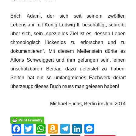
Erich Adami, der sich seit seinem zwölften
Lebensjahr mit König Ludwig II. beschäftigt, schreibt
über sich, sein „spezielles Ziel ist es, dessen Leben
chronologisch lückenlos zu erforschen und zu
dokumentieren“. Mit diesem Meilenstein dürfte es
Alfons Schweiggert und ihm gelungen sein, einen
unschätzbaren Beitrag dazu geleistet zu haben.
Selten hat ein so umfangreiches Fachwerk derart
überzeugt: dieses Buch muss man gelesen haben!
Michael Fuchs, Berlin im Juni 2014
F
T
W
A
T
Li
M