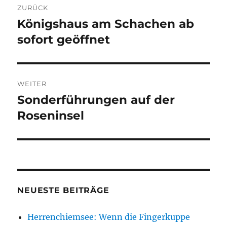
ZURÜCK
Königshaus am Schachen ab
Vorheriger
Beitrag:
sofort geöffnet
WEITER
Sonderführungen auf der
Nächster
Beitrag:
Roseninsel
NEUESTE BEITRÄGE
Herrenchiemsee: Wenn die Fingerkuppe