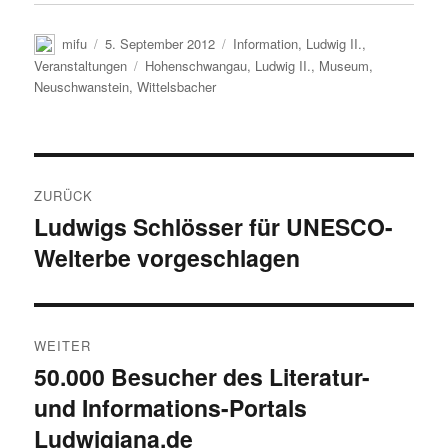
Autor
Veröffentlicht
Kategorien
mifu
5. September 2012
Information
,
Ludwig II.
,
am
Schlagwörter
Veranstaltungen
Hohenschwangau
,
Ludwig II.
,
Museum
,
Neuschwanstein
,
Wittelsbacher
Beitragsnavigation
ZURÜCK
Ludwigs Schlösser für UNESCO-
Vorheriger
Welterbe vorgeschlagen
Beitrag:
WEITER
50.000 Besucher des Literatur-
Nächster
und Informations-Portals
Beitrag:
Ludwigiana.de