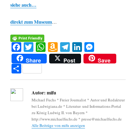
siehe auch…
direkt zum Museum
…
Fa
T
W
A
Te
Li
M
ce
wi
ha
m
le
nk
es
Share
Post
Save
bo
tte
ts
az
gr
ed
se
Te
ok
r
A
on
a
In
ng
ile
pp
W
m
er
n
Autor:
mifu
is
Michael Fuchs * Freier Journalist * Autor und Redakteur
h
bei Ludwigiana.de * Literatur- und Informations-Portal
Li
zu König Ludwig II. von Bayern *
http://www.michaelfuchs.de * presse@michaelfuchs.de
st
Alle Beiträge von mifu anzeigen