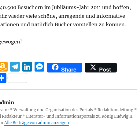
40.500 Besuchern im Jubliäums-Jahr 2011 und hoffen,
ahr wieder viele schöne, anregende und informative
mationen und natürlich Bücher vorstellen zu können.
 gewogen!
W
A
T
Li
M
Share
Post
h
m
el
n
e
T
at
a
e
k
ss
ei
s
z
g
e
e
le
admin
A
o
r
d
n
n
ator * Verwaltung und Organisation des Portals * Redaktionsleitung *
p
n
a
I
g
 Redakteur * Literatur- und Informationsportals zu König Ludwig II.
p
W
m
n
er
rn
Alle Beiträge von admin anzeigen
is