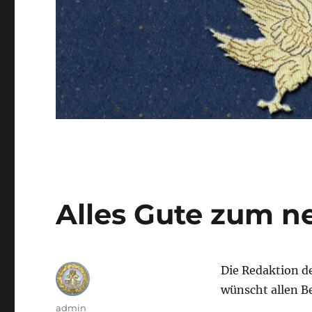
Alles Gute zum n
Die Redaktion d
wünscht allen B
Autor
admin