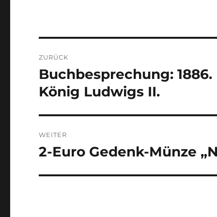
Beitragsnavigation
ZURÜCK
Buchbesprechung: 1886. 
Vorheriger
Beitrag:
König Ludwigs II.
WEITER
2-Euro Gedenk-Münze „
Nächster
Beitrag: