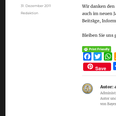
Veröffentlicht
31. Dezember 2011
Wir danken den 
am
Kategorien
Redaktion
auch im neuen J
Beiträge, Infor
Bleiben Sie uns
F
T
a
w
Save
c
it
e
te
Autor:
b
r
Administr
o
Autor und
o
von Baye
k