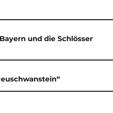
h
Li
st
Bayern und die Schlösser
Neuschwanstein“