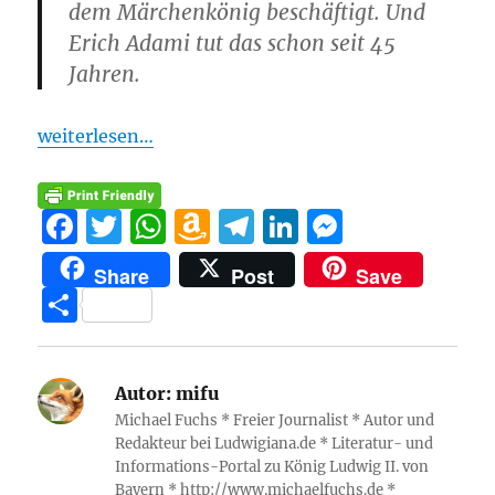
dem Märchenkönig beschäftigt. Und
Erich Adami tut das schon seit 45
Jahren.
weiterlesen…
F
T
W
A
T
Li
M
a
w
h
m
el
n
e
Share
Post
Save
c
it
at
a
e
k
ss
T
e
te
s
z
g
e
e
ei
b
r
A
o
r
d
n
le
o
p
n
a
I
g
Autor:
mifu
n
Michael Fuchs * Freier Journalist * Autor und
o
p
W
m
n
er
Redakteur bei Ludwigiana.de * Literatur- und
k
is
Informations-Portal zu König Ludwig II. von
Bayern * http://www.michaelfuchs.de *