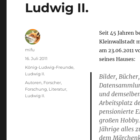
Ludwig II.
Seit 45 Jahren b
Kleinwallstadt m
Autor
mifu
am 23.06.2011 v
Veröffentlicht
16. Juli 2011
seines Hauses:
am
Kategorien
König-Ludwig-Freunde
,
Ludwig II.
Bilder, Bücher,
Schlagwörter
Autoren
,
Forscher
,
Datensammlunge
Forschung
,
Literatur
,
und demselben
Ludwig II.
Arbeitsplatz d
pensionierte 
großen Hobby.
Jährige alles 
dem Märchenkö