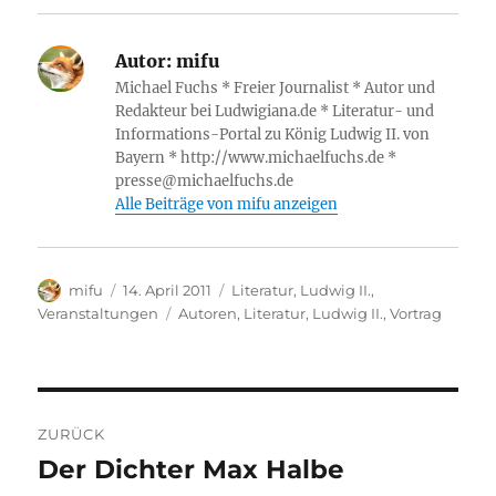
e
te
s
z
g
e
e
ei
b
r
A
o
r
d
n
le
o
p
n
a
I
g
Autor:
mifu
n
Michael Fuchs * Freier Journalist * Autor und
o
p
W
m
n
er
Redakteur bei Ludwigiana.de * Literatur- und
k
is
Informations-Portal zu König Ludwig II. von
Bayern * http://www.michaelfuchs.de *
h
presse@michaelfuchs.de
Li
Alle Beiträge von mifu anzeigen
st
Autor
Veröffentlicht
Kategorien
mifu
14. April 2011
Literatur
,
Ludwig II.
,
am
Schlagwörter
Veranstaltungen
Autoren
,
Literatur
,
Ludwig II.
,
Vortrag
Beitragsnavigation
ZURÜCK
Der Dichter Max Halbe
Vorheriger