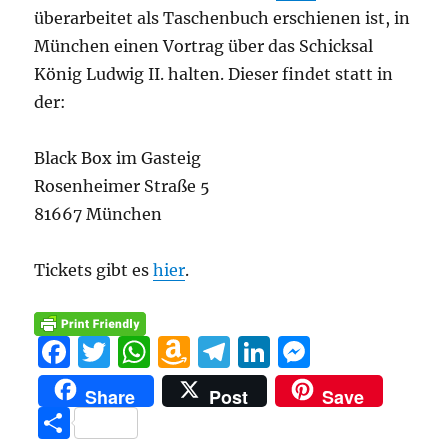
überarbeitet als Taschenbuch erschienen ist, in
München einen Vortrag über das Schicksal
König Ludwig II. halten. Dieser findet statt in
der:
Black Box im Gasteig
Rosenheimer Straße 5
81667 München
Tickets gibt es
hier
.
F
T
W
A
T
Li
M
a
w
h
m
el
n
e
Share
Post
Save
c
it
at
a
e
k
ss
T