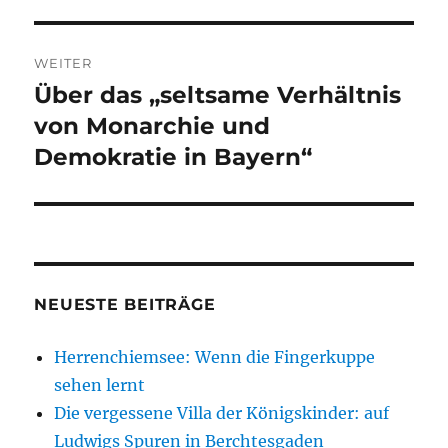
Beitrag:
WEITER
Über das „seltsame Verhältnis
Nächster
Beitrag:
von Monarchie und
Demokratie in Bayern“
NEUESTE BEITRÄGE
Herrenchiemsee: Wenn die Fingerkuppe
sehen lernt
Die vergessene Villa der Königskinder: auf
Ludwigs Spuren in Berchtesgaden