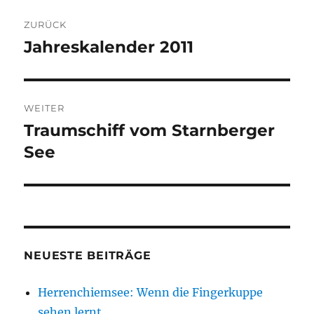
Beitragsnavigation
ZURÜCK
Jahreskalender 2011
Vorheriger
Beitrag:
WEITER
Traumschiff vom Starnberger
Nächster
Beitrag:
See
NEUESTE BEITRÄGE
Herrenchiemsee: Wenn die Fingerkuppe
sehen lernt