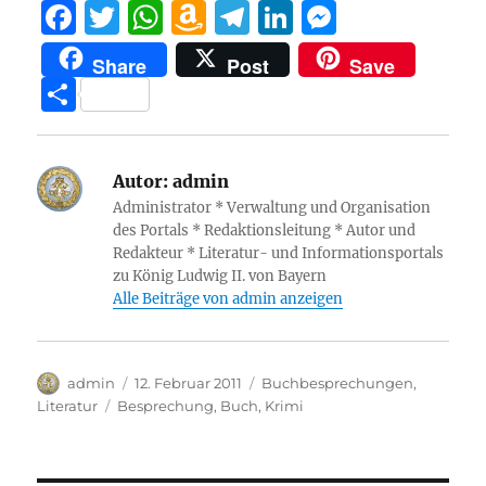
F
T
W
A
T
Li
M
a
w
h
m
el
n
e
Share
Post
Save
c
it
at
a
e
k
ss
T
e
te
s
z
g
e
e
ei
b
r
A
o
r
d
n
le
o
p
n
a
I
g
Autor:
admin
n
Administrator * Verwaltung und Organisation
o
p
W
m
n
er
des Portals * Redaktionsleitung * Autor und
k
is
Redakteur * Literatur- und Informationsportals
zu König Ludwig II. von Bayern
h
Alle Beiträge von admin anzeigen
Li
st
Autor
Veröffentlicht
Kategorien
admin
12. Februar 2011
Buchbesprechungen
,
am
Schlagwörter
Literatur
Besprechung
,
Buch
,
Krimi