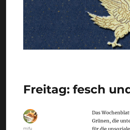
Freitag: fesch un
Das Wochenblat
Grünen, die unte
Autor
mifu
für die unsozial