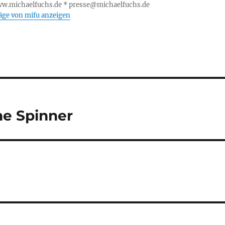
p
W
m
n
er
ww.michaelfuchs.de * presse@michaelfuchs.de
räge von mifu anzeigen
is
h
Li
st
he Spinner