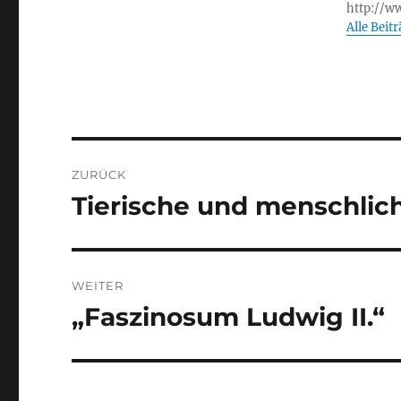
o
http://w
Alle Beit
k
Beitragsnavigation
ZURÜCK
Tierische und menschlic
Vorheriger
Beitrag:
WEITER
„Faszinosum Ludwig II.“
Nächster
Beitrag: