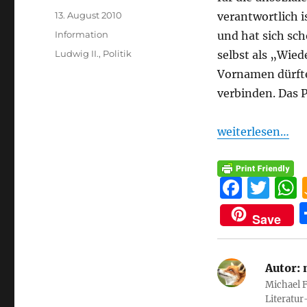
Veröffentlicht
13. August 2010
verantwortlich 
am
Kategorien
Information
und hat sich sc
Schlagwörter
Ludwig II.
,
Politik
selbst als „Wie
Vornamen dürfte
verbinden. Das P
weiterlesen…
F
T
a
w
Save
c
it
e
te
Autor:
b
r
Michael F
o
Literatur