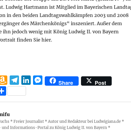
ist. Ludwig Hartmann ist Mitglied im Bayerischen Landta
hon in den beiden Landtagswahlkämpfen 2003 und 2008
dergänger des Märchenkönigs“ inszeniert. Außer dem
 ihn jedoch wenig mit König Ludwig II. von Bayern
ortrait finden Sie hier.
W
A
T
Li
M
Share
Post
h
m
el
n
e
T
at
a
e
k
ss
ei
s
z
g
e
e
le
mifu
A
o
r
d
n
n
uchs * Freier Journalist * Autor und Redakteur bei Ludwigiana.de *
p
n
a
I
g
- und Informations-Portal zu König Ludwig II. von Bayern *