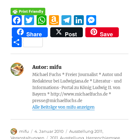
F
T
W
A
T
Li
M
a
w
h
m
el
n
e
Share
Post
Save
c
it
at
a
e
k
ss
T
e
te
s
z
g
e
e
ei
b
r
A
o
r
d
n
le
o
p
n
a
I
g
Autor:
mifu
n
Michael Fuchs * Freier Journalist * Autor und
o
p
W
m
n
er
Redakteur bei Ludwigiana.de * Literatur- und
k
is
Informations-Portal zu König Ludwig II. von
Bayern * http://www.michaelfuchs.de *
h
presse@michaelfuchs.de
Li
Alle Beiträge von mifu anzeigen
st
Autor
Veröffentlicht
Kategorien
mifu
4. Januar 2010
Ausstellung 2011
,
am
Schlagwörter
Veranstaltungen
2011
,
Ausstellung
,
Herrenchiemsee