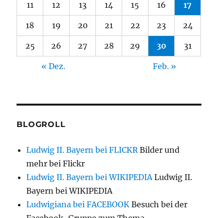
11
12
13
14
15
16
17
18
19
20
21
22
23
24
25
26
27
28
29
30
31
« Dez.
Feb. »
BLOGROLL
Ludwig II. Bayern bei FLICKR
Bilder und
mehr bei Flickr
Ludwig II. Bayern bei WIKIPEDIA
Ludwig II.
Bayern bei WIKIPEDIA
Ludwigiana bei FACEBOOK
Besuch bei der