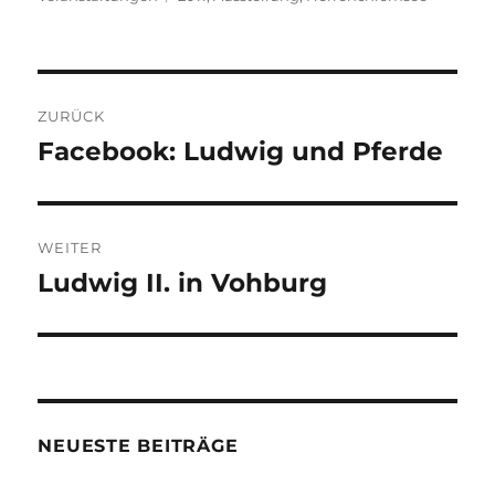
Beitragsnavigation
ZURÜCK
Facebook: Ludwig und Pferde
Vorheriger
Beitrag:
WEITER
Ludwig II. in Vohburg
Nächster
Beitrag:
NEUESTE BEITRÄGE