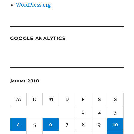
WordPress.org
GOOGLE ANALYTICS
Januar 2010
M
D
M
D
F
S
S
1
2
3
4
5
6
7
8
9
10