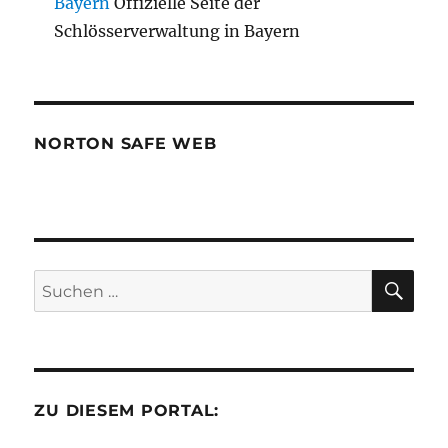
Bayern
Offizielle Seite der
Schlösserverwaltung in Bayern
NORTON SAFE WEB
SU
Suchen
nach:
ZU DIESEM PORTAL: