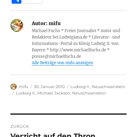
e
te
s
z
g
e
e
ei
b
r
A
o
r
d
n
le
o
p
n
a
I
g
Autor:
mifu
n
Michael Fuchs * Freier Journalist * Autor und
o
p
W
m
n
er
Redakteur bei Ludwigiana.de * Literatur- und
k
is
Informations-Portal zu König Ludwig II. von
Bayern * http://www.michaelfuchs.de *
h
presse@michaelfuchs.de
Li
Alle Beiträge von mifu anzeigen
st
Autor
Veröffentlicht
Kategorien
mifu
30. Januar 2010
Ludwig II.
,
Neuschwanstein
am
Schlagwörter
Ludwig II.
,
Michael Jackson
,
Neuschwanstein
Beitragsnavigation
ZURÜCK
Verzicht auf den Thron
Vorheriger