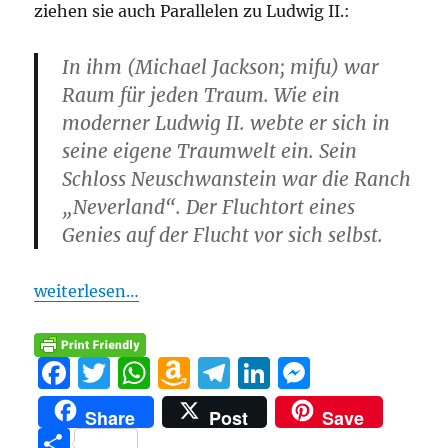
ziehen sie auch Parallelen zu Ludwig II.:
In ihm (Michael Jackson; mifu) war
Raum für jeden Traum. Wie ein
moderner Ludwig II. webte er sich in
seine eigene Traumwelt ein. Sein
Schloss Neuschwanstein war die Ranch
„Neverland“. Der Fluchtort eines
Genies auf der Flucht vor sich selbst.
weiterlesen…
F
T
W
A
T
Li
M
a
w
h
m
el
n
e
Share
Post
Save
c
it
at
a
e
k
ss
T