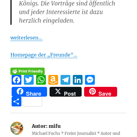
Königs. Die Vorträge sind öffentlich
und jeder Interessierte ist dazu
herzlich eingeladen.
weiterlesen…
Homepage der „Freunde“…
F
T
W
A
T
Li
M
a
w
h
m
el
n
e
Share
Post
Save
c
it
at
a
e
k
ss
T
e
te
s
z
g
e
e
ei
b
r
A
o
r
d
n
le
o
p
n
a
I
g
Autor:
mifu
n
Michael Fuchs * Freier Journalist * Autor und