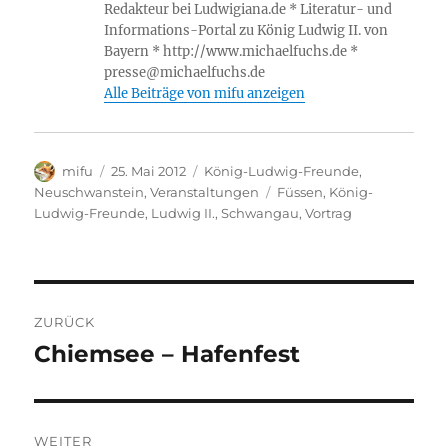
o
p
W
m
n
er
Redakteur bei Ludwigiana.de * Literatur- und
k
is
Informations-Portal zu König Ludwig II. von
Bayern * http://www.michaelfuchs.de *
h
presse@michaelfuchs.de
Li
Alle Beiträge von mifu anzeigen
st
Autor
Veröffentlicht
Kategorien
mifu
25. Mai 2012
König-Ludwig-Freunde
,
am
Schlagwörter
Neuschwanstein
,
Veranstaltungen
Füssen
,
König-
Ludwig-Freunde
,
Ludwig II.
,
Schwangau
,
Vortrag
Beitragsnavigation
ZURÜCK
Chiemsee – Hafenfest
Vorheriger
Beitrag:
WEITER