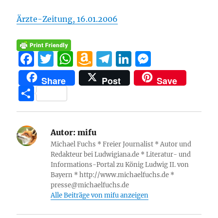
Ärzte-Zeitung, 16.01.2006
F
T
W
A
T
Li
M
a
w
h
m
el
n
e
Share
Post
Save
c
it
at
a
e
k
ss
T
e
te
s
z
g
e
e
ei
b
r
A
o
r
d
n
le
o
p
n
a
I
g
Autor:
mifu
n
Michael Fuchs * Freier Journalist * Autor und
o
p
W
m
n
er
Redakteur bei Ludwigiana.de * Literatur- und
k
is
Informations-Portal zu König Ludwig II. von
Bayern * http://www.michaelfuchs.de *
h
presse@michaelfuchs.de
Li
Alle Beiträge von mifu anzeigen
st