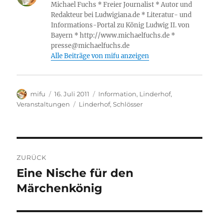
n
Michael Fuchs * Freier Journalist * Autor und
o
p
W
m
n
er
Redakteur bei Ludwigiana.de * Literatur- und
k
is
Informations-Portal zu König Ludwig II. von
Bayern * http://www.michaelfuchs.de *
h
presse@michaelfuchs.de
Li
Alle Beiträge von mifu anzeigen
st
Autor
Veröffentlicht
Kategorien
mifu
16. Juli 2011
Information
,
Linderhof
,
am
Schlagwörter
Veranstaltungen
Linderhof
,
Schlösser
Beitragsnavigation
ZURÜCK
Eine Nische für den
Vorheriger
Beitrag:
Märchenkönig