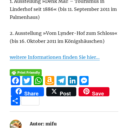
1. Ausstellung »Denk Mal! – Tourismus in
Linderhof seit 1886« (bis 11. September 2011 im
Palmenhaus)
2. Ausstellung »Vom Lynder-Hof zum Schloss«
(bis 16. Oktober 2011 im Königshäuschen)
weitere Informationen finden Sie hier…
F
T
W
A
T
Li
M
a
w
h
m
el
n
e
Share
Post
Save
c
it
at
a
e
k
ss
T
e
te
s
z
g
e
e
ei
b
r
A
o
r
d
n
le
o
p
n
a
I
g
Autor:
mifu