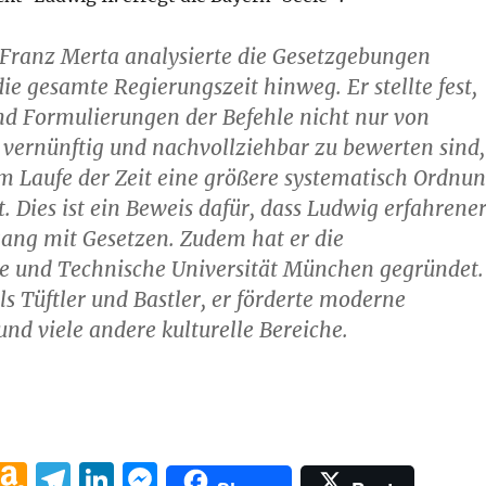
 Franz Merta analysierte die Gesetzgebungen
ie gesamte Regierungszeit hinweg. Er stellte fest,
nd Formulierungen der Befehle nicht nur von
 vernünftig und nachvollziehbar zu bewerten sind,
m Laufe der Zeit eine größere systematisch Ordnu
t. Dies ist ein Beweis dafür, dass Ludwig erfahrene
ng mit Gesetzen. Zudem hat er die
 und Technische Universität München gegründet.
als Tüftler und Bastler, er förderte moderne
nd viele andere kulturelle Bereiche.
W
A
T
Li
M