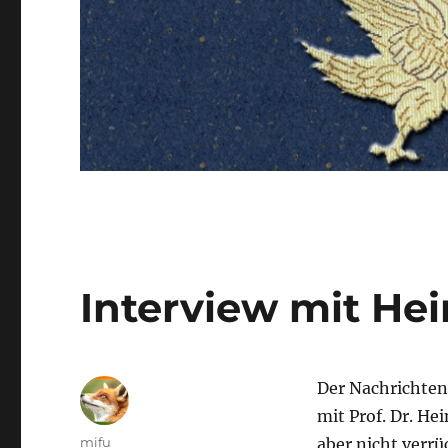
Interview mit He
Der Nachrichten-
mit Prof. Dr. He
Autor
mifu
aber nicht verrü