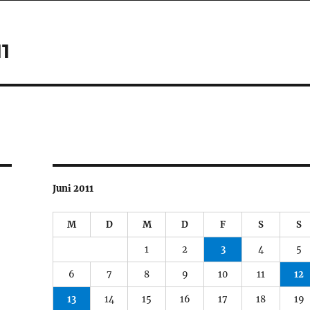
1
Juni 2011
M
D
M
D
F
S
S
1
2
3
4
5
6
7
8
9
10
11
12
13
14
15
16
17
18
19