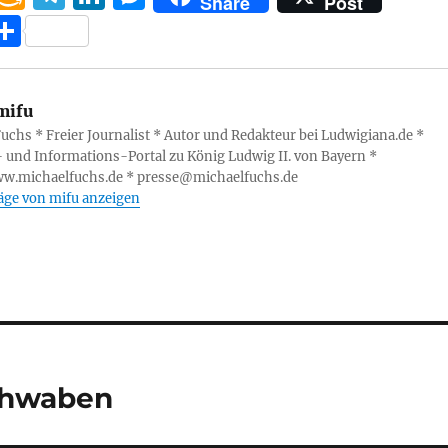
Share
Post
h
m
el
n
e
T
at
a
e
k
ss
ei
s
z
g
e
e
le
mifu
A
o
r
d
n
n
uchs * Freier Journalist * Autor und Redakteur bei Ludwigiana.de *
p
n
a
I
g
- und Informations-Portal zu König Ludwig II. von Bayern *
p
W
m
n
er
ww.michaelfuchs.de * presse@michaelfuchs.de
räge von mifu anzeigen
is
h
Li
st
Schwaben