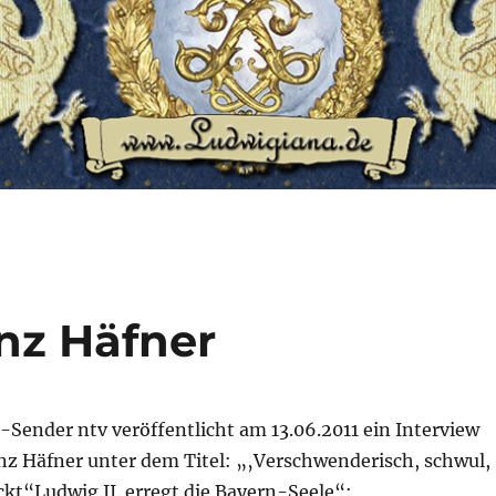
inz Häfner
Sender ntv veröffentlicht am 13.06.2011 ein Interview
inz Häfner unter dem Titel: „‚Verschwenderisch, schwul,
ckt“Ludwig II. erregt die Bayern-Seele“: