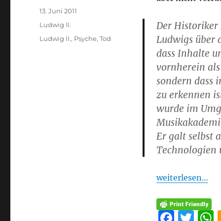
Veröffentlicht
13. Juni 2011
am
Der Historiker
Kategorien
Ludwig II.
Ludwigs über d
Schlagwörter
Ludwig II.
,
Psyche
,
Tod
dass Inhalte u
vornherein als
sondern dass i
zu erkennen is
wurde im Umga
Musikakademie
Er galt selbst 
Technologien u
weiterlesen…
F
T