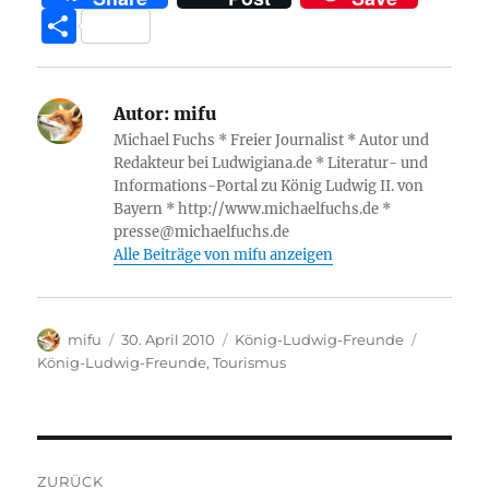
c
it
at
a
e
k
ss
T
e
te
s
z
g
e
e
ei
b
r
A
o
r
d
n
le
o
p
n
a
I
g
Autor:
mifu
n
Michael Fuchs * Freier Journalist * Autor und
o
p
W
m
n
er
Redakteur bei Ludwigiana.de * Literatur- und
k
is
Informations-Portal zu König Ludwig II. von
Bayern * http://www.michaelfuchs.de *
h
presse@michaelfuchs.de
Li
Alle Beiträge von mifu anzeigen
st
Autor
Veröffentlicht
Kategorien
Schlagwö
mifu
30. April 2010
König-Ludwig-Freunde
am
König-Ludwig-Freunde
,
Tourismus
Beitragsnavigation
ZURÜCK