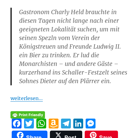
Gastronom Charly Held brauchte in
diesen Tagen nicht lange nach einer
geeigneten Lokalität suchen, um mit
seinen Spezln vom Verein der
Königstreuen und Freunde Ludwig II.
ein Bier zu trinken. Er lud die
Monarchisten – und andere Gäste –
kurzerhand ins Schaller-Festzelt seines
Sohnes Dieter auf den Plärrer ein.
weiterlesen…
F
T
W
A
T
Li
M
a
w
h
m
el
n
e
Share
Post
Save