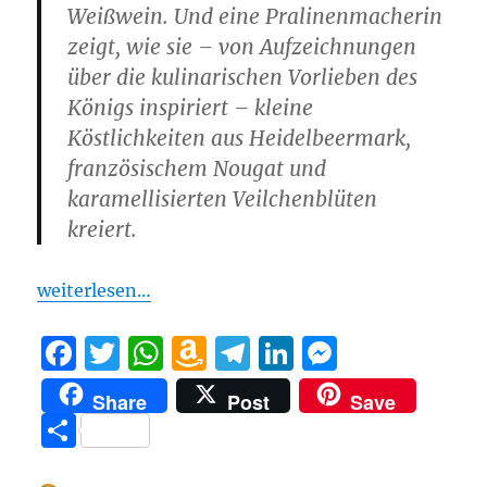
Weißwein. Und eine Pralinenmacherin
zeigt, wie sie – von Aufzeichnungen
über die kulinarischen Vorlieben des
Königs inspiriert – kleine
Köstlichkeiten aus Heidelbeermark,
französischem Nougat und
karamellisierten Veilchenblüten
kreiert.
weiterlesen…
F
T
W
A
T
Li
M
a
w
h
m
el
n
e
Share
Post
Save
c
it
at
a
e
k
ss
T
e
te
s
z
g
e
e
ei