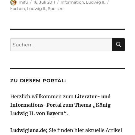
b
r
A
o
r
d
n
le
Autor
Veröffentlicht
Kategorien
Schlagwörte
mifu
16. Juli 2011
Information
,
Ludwig II.
o
p
n
a
I
g
am
kochen
,
Ludwig II.
,
Speisen
n
o
p
W
m
n
er
k
is
h
SU
Suchen
Li
nach:
st
ZU DIESEM PORTAL:
Herzlich willkommen zum
Literatur- und
Informations-Portal zum Thema „König
Ludwig II. von Bayern“
.
Ludwigiana.de
; Sie finden hier aktuelle Artikel