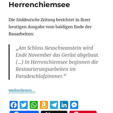
Herrenchiemsee
Die
Süddeutsche Zeitung
berichtet in ihrer
heutigen Ausgabe vom baldigen Ende der
Bauarbeiten:
„Am Schloss Neuschwanstein wird
Ende November das Gerüst abgebaut.
(…) In Herrenchiemsee beginnen die
Restaurierungsarbeiten im
Paradeschlafzimmer.“
weiterlesen…
F
T
W
A
T
Li
M