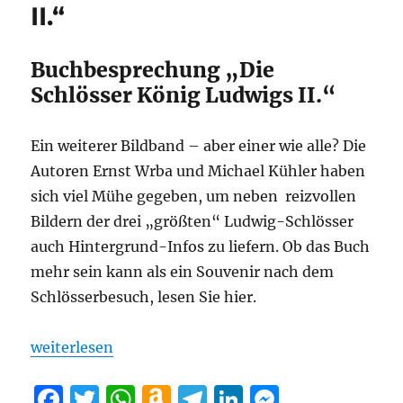
II.“
Buchbesprechung „Die
Schlösser König Ludwigs II.“
Ein weiterer Bildband – aber einer wie alle? Die
Autoren Ernst Wrba und Michael Kühler haben
sich viel Mühe gegeben, um neben reizvollen
Bildern der drei „größten“ Ludwig-Schlösser
auch Hintergrund-Infos zu liefern. Ob das Buch
mehr sein kann als ein Souvenir nach dem
Schlösserbesuch, lesen Sie hier.
„Buchbesprechung: „Die Schlösser König Ludwigs I
weiterlesen
F
T
W
A
T
Li
M