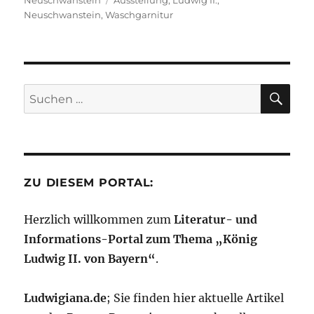
o
p
n
a
I
g
Neuschwanstein
Ausstellung
,
Ludwig II.
,
n
Neuschwanstein
,
Waschgarnitur
o
p
W
m
n
er
k
is
h
SU
Li
Suchen
st
nach:
ZU DIESEM PORTAL:
Herzlich willkommen zum
Literatur- und
Informations-Portal zum Thema „König
Ludwig II. von Bayern“
.
Ludwigiana.de
; Sie finden hier aktuelle Artikel