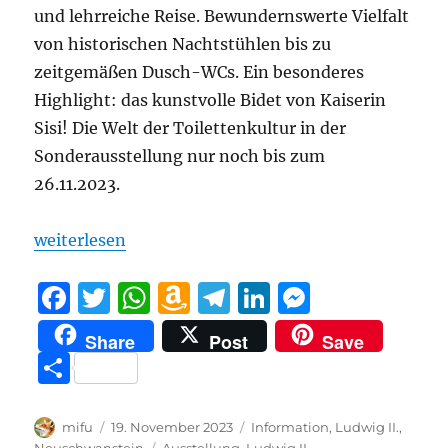
und lehrreiche Reise. Bewundernswerte Vielfalt
von historischen Nachtstühlen bis zu
zeitgemäßen Dusch-WCs. Ein besonderes
Highlight: das kunstvolle Bidet von Kaiserin
Sisi! Die Welt der Toilettenkultur in der
Sonderausstellung nur noch bis zum
26.11.2023.
„Ausstellung im Porzellanikon in Selb: „Klo & Co. 
weiterlesen
F
T
W
A
T
Li
M
a
w
h
m
el
n
e
Share
Post
Save
c
it
at
a
e
k
ss
T
e
te
s
z
g
e
e
ei
b
r
A
o
r
d
n
le
Autor
Veröffentlicht
Kategorien
mifu
19. November 2023
Information
,
Ludwig II.
,
am
Schlagwörter